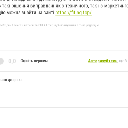
в такі рішення виправдані як з технічного, так і з маркетинг
ію можна знайти на сайті
https://fiting.top/
бхідний текст і натисніть Ctrl + Enter, щоб повідомити про це редакцію
0,0
Оцініть першим
Авторизуйтесь
, щоб
 наші джерела