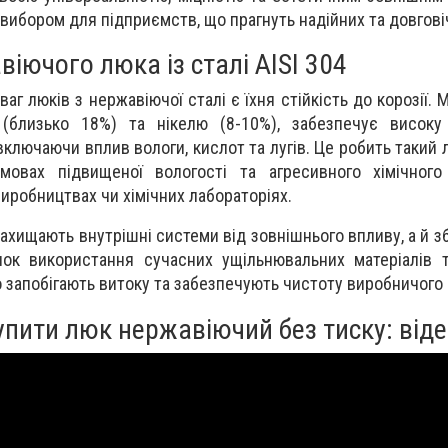
вибором для підприємств, що прагнуть надійних та довгові
іючого люка із сталі AISI 304
г люків з нержавіючої сталі є їхня стійкість до корозії. М
(близько 18%) та нікелю (8-10%), забезпечує високу 
ключаючи вплив вологи, кислот та лугів. Це робить такий 
овах підвищеної вологості та агресивного хімічного
виробництвах чи хімічних лабораторіях.
захищають внутрішні системи від зовнішнього впливу, а й з
нок використання сучасних ущільнювальних матеріалів 
но запобігають витоку та забезпечують чистоту виробничого
упити люк нержавіючий без тиску: від