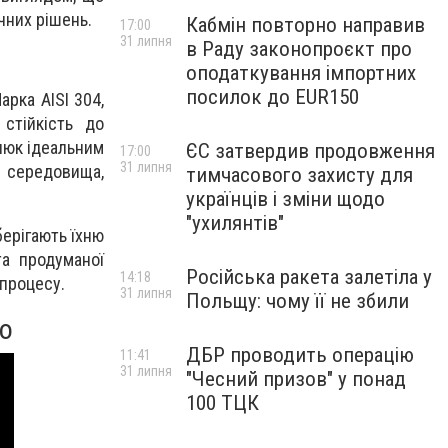
чних рішень.
Кабмін повторно направив
17:00
31 липня
в Раду законопроєкт про
оподаткування імпортних
посилок до EUR150
арка AISI 304,
стійкість до
люк ідеальним
ЄС затвердив продовження
17:00
31 липня
 середовища,
тимчасового захисту для
українців і зміни щодо
"ухилянтів"
берігають їхню
та продуманої
Російська ракета залетіла у
14:18
 процесу.
31 липня
Польщу: чому її не збили
ео
ДБР проводить операцію
11:41
31 липня
"Чесний призов" у понад
100 ТЦК