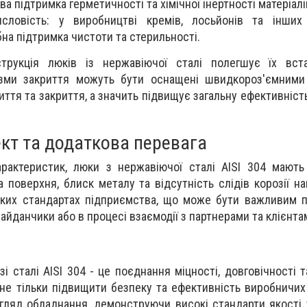
а підтримка герметичності та хімічної інертності матеріалі
словість: у виробництві кремів, лосьйонів та інших
бна підтримка чистоти та стерильності.
струкція люків із нержавіючої сталі полегшує їх вст
ізми закриття можуть бути оснащені швидкороз'ємними
ття та закриття, а значить підвищує загальну ефективніст
ект та додаткова перевага
арактеристик, люки з нержавіючої сталі AISI 304 мают
а поверхня, блиск металу та відсутність слідів корозії н
оких стандартах підприємства, що може бути важливим пр
айданчики або в процесі взаємодії з партнерами та клієнта
і сталі AISI 304 - це поєднання міцності, довговічності т
не тільки підвищити безпеку та ефективність виробничих 
гляд обладнання, демонструючи високі стандарти якості т