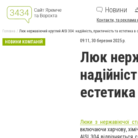
Новини
Контакти, та реклама 
Головна
Люк нержавіючий круглий AISI 304: надійність, практичність та естетика в
09:11, 30 березня 2025 р.
НОВИНИ КОМПАНІЙ
Люк нерж
надійніст
естетика
Люки з нержавіючої ст
включаючи харчову, хімі
AISI 304 відрізняється 