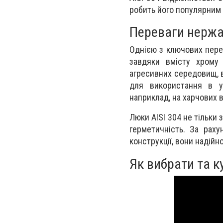
робить його популярним 
Переваги нержав
Однією з ключових перева
завдяки вмісту хрому 
агресивних середовищ, в
для використання в ум
наприклад, на харчових 
Люки AISI 304 не тільки 
герметичність. За раху
конструкції, вони надій
Як вибрати та к