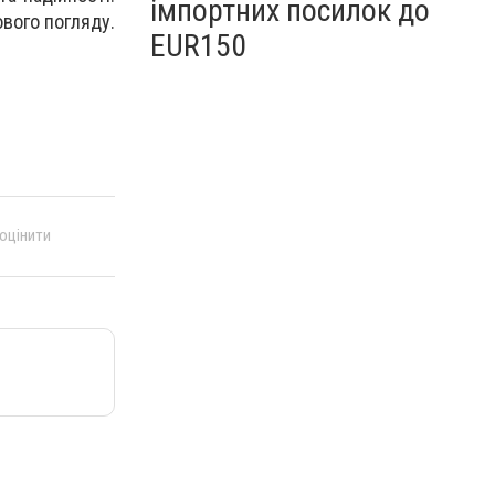
імпортних посилок до
ового погляду.
EUR150
 оцінити