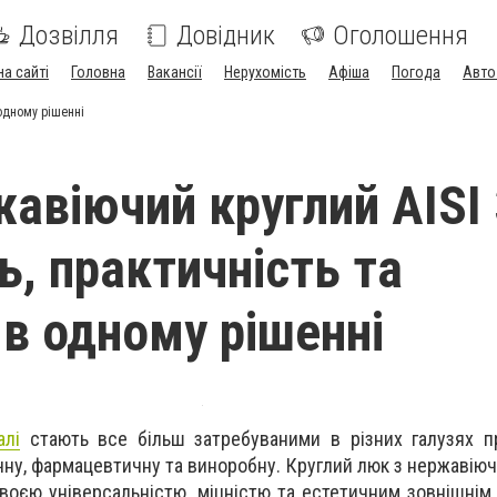
Дозвілля
Довідник
Оголошення
на сайті
Головна
Вакансії
Нерухомість
Афіша
Погода
Авто
 одному рішенні
авіючий круглий AISI 
ь, практичність та
 в одному рішенні
алі
стають все більш затребуваними в різних галузях п
чну, фармацевтичну та виноробну. Круглий люк з нержавіюч
своєю універсальністю, міцністю та естетичним зовнішнім