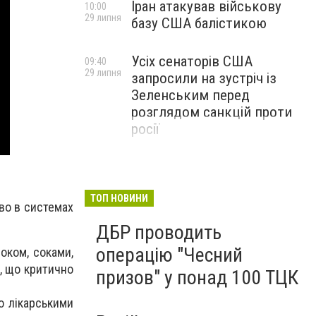
Іран атакував військову
10:00
29 липня
базу США балістикою
Усіх сенаторів США
09:40
29 липня
запросили на зустріч із
Зеленським перед
розглядом санкцій проти
росії
ТОП НОВИНИ
во в системах
ДБР проводить
операцію "Чесний
оком, соками,
, що критично
призов" у понад 100 ТЦК
о лікарськими