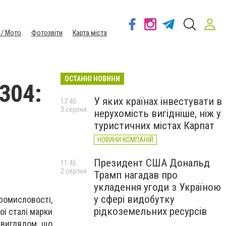
 / Мото
Фотозвіти
Карта міста
ОСТАННІ НОВИНИ
304:
У яких країнах інвестувати в
17:40
3 серпня
нерухомість вигідніше, ніж у
туристичних містах Карпат
НОВИНИ КОМПАНІЙ
Президент США Дональд
11:45
2 серпня
Трамп нагадав про
укладення угоди з Україною
у сфері видобутку
ромисловості,
рідкоземельних ресурсів
ої сталі марки
 виглядом, що