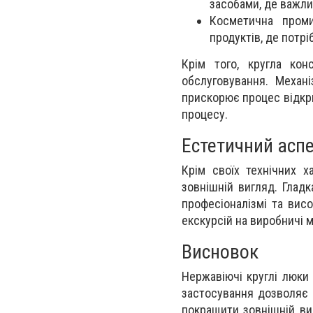
засобами, де важлив
Косметична проми
продуктів, де потрі
Крім того, кругла кон
обслуговування. Механ
прискорює процес відкри
процесу.
Естетичний асп
Крім своїх технічних х
зовнішній вигляд. Гладк
професіоналізмі та вис
екскурсій на виробничі м
Висновок
Нержавіючі круглі люки з
застосування дозволяє 
покращити зовнішній ви