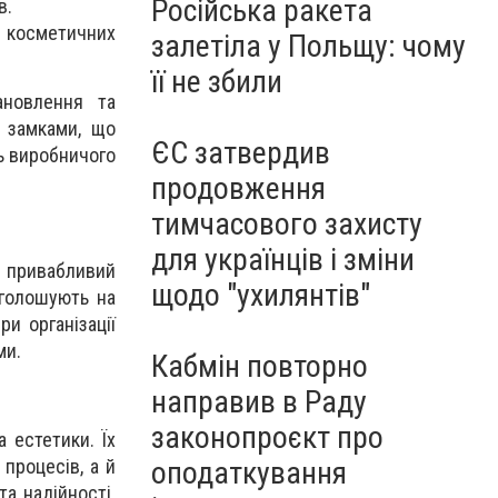
Російська ракета
в.
 косметичних
залетіла у Польщу: чому
її не збили
ановлення та
 замками, що
ЄС затвердив
ь виробничого
продовження
тимчасового захисту
для українців і зміни
ь привабливий
щодо "ухилянтів"
аголошують на
и організації
ми.
Кабмін повторно
направив в Раду
законопроєкт про
а естетики. Їх
оподаткування
процесів, а й
а надійності.