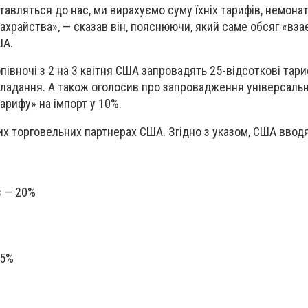
ставляться до нас, ми вирахуємо суму їхніх тарифів, немона
шахрайства», — сказав він, пояснюючи, який саме обсяг «вз
ША.
півночі з 2 на 3 квітня США запровадять 25-відсоткові тари
кладання. А також оголосив про запровадження універсальн
арифу» на імпорт у 10%.
х торговельних партнерах США. Згідно з указом, США ввод
 — 20%
25%