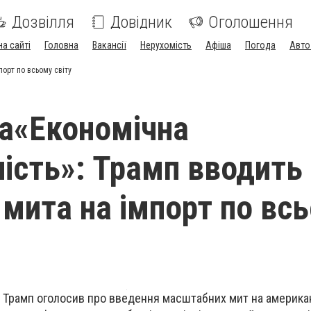
Дозвілля
Довідник
Оголошення
на сайті
Головна
Вакансії
Нерухомість
Афіша
Погода
Авто
орт по всьому світу
а«Економічна
ість»: Трамп вводить
 мита на імпорт по вс
Трамп оголосив про введення масштабних мит на америка