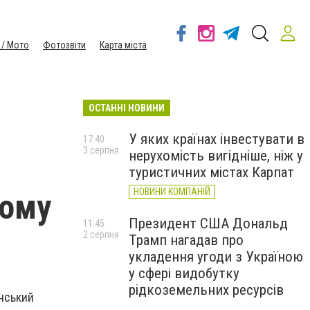
 / Мото
Фотозвіти
Карта міста
ОСТАННІ НОВИНИ
У яких країнах інвестувати в
17:40
3 серпня
нерухомість вигідніше, ніж у
туристичних містах Карпат
НОВИНИ КОМПАНІЙ
ьому
Президент США Дональд
11:45
2 серпня
Трамп нагадав про
укладення угоди з Україною
у сфері видобутку
рідкоземельних ресурсів
нський