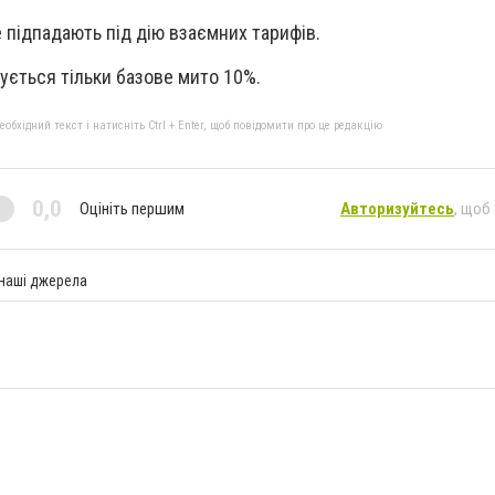
е підпадають під дію взаємних тарифів.
ється тільки базове мито 10%.
бхідний текст і натисніть Ctrl + Enter, щоб повідомити про це редакцію
0,0
Оцініть першим
Авторизуйтесь
, щоб
 наші джерела