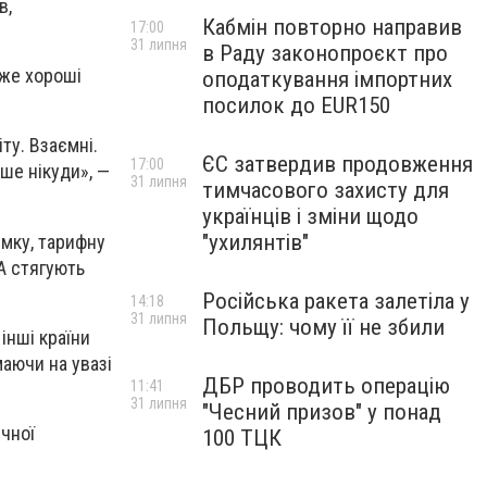
в,
Кабмін повторно направив
17:00
31 липня
в Раду законопроєкт про
уже хороші
оподаткування імпортних
посилок до EUR150
ту. Взаємні.
ЄС затвердив продовження
17:00
іше нікуди», —
31 липня
тимчасового захисту для
українців і зміни щодо
"ухилянтів"
умку, тарифну
А стягують
Російська ракета залетіла у
14:18
31 липня
Польщу: чому її не збили
інші країни
маючи на увазі
ДБР проводить операцію
11:41
31 липня
"Чесний призов" у понад
ічної
100 ТЦК