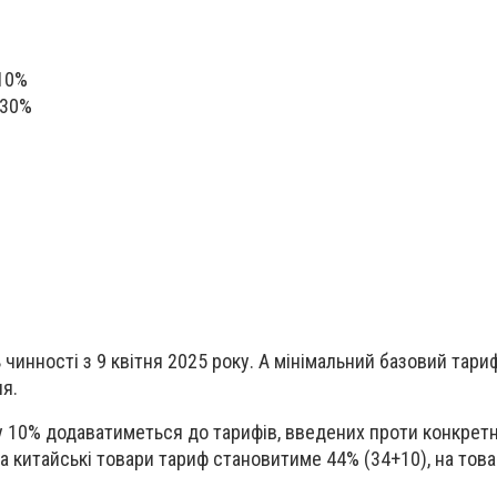
 10%
 30%
чинності з 9 квітня 2025 року. А мінімальний базовий тариф
ня.
 10% додаватиметься до тарифів, введених проти конкретн
на китайські товари тариф становитиме 44% (34+10), на тов