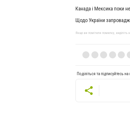
Канада і Мексика поки н
Щодо України запроваджу
Якщо ви помітили помилку, виділіть нео
Поділіться та підписуйтесь на