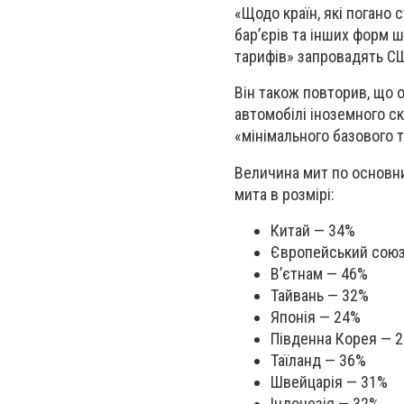
«Щодо країн, які погано 
бар’єрів та інших форм 
тарифів» запровадять С
Він також повторив, що о
автомобілі іноземного с
«мінімального базового т
Величина мит по основни
мита в розмірі:
Китай — 34%
Європейський союз
В’єтнам — 46%
Тайвань — 32%
Японія — 24%
Південна Корея — 
Таїланд — 36%
Швейцарія — 31%
Індонезія — 32%