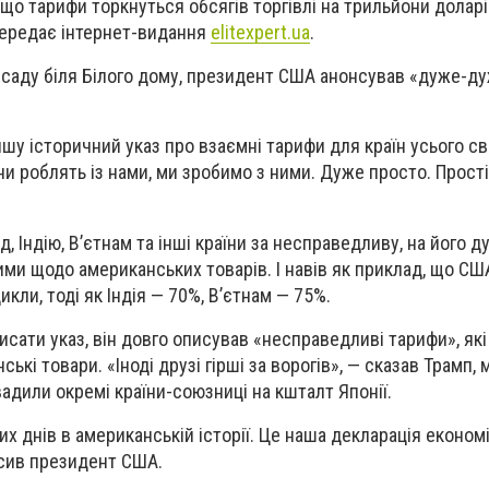
що тарифи торкнуться обсягів торгівлі на трильйони доларі
передає інтернет-видання
elitexpert.ua
.
саду біля Білого дому, президент США анонсував «дуже-д
ишу історичний указ про взаємні тарифи для країн усього сві
ни роблять із нами, ми зробимо з ними. Дуже просто. Прост
д, Індію, В’єтнам та інші країни за несправедливу, на його д
жими щодо американських товарів. І навів як приклад, що СШ
кли, тоді як Індія — 70%, В’єтнам — 75%.
исати указ, він довго описував «несправедливі тарифи», які 
ькі товари. «Іноді друзі гірші за ворогів», — сказав Трамп, 
вадили окремі країни-союзниці на кшталт Японії.
х днів в американській історії. Це наша декларація економ
осив президент США.