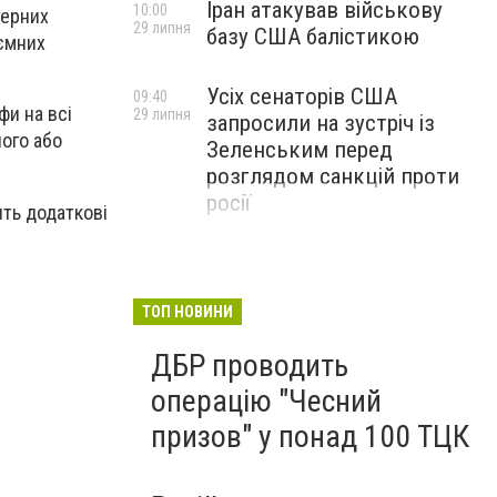
Іран атакував військову
10:00
терних
29 липня
базу США балістикою
аємних
Усіх сенаторів США
09:40
фи на всі
29 липня
запросили на зустріч із
ого або
Зеленським перед
розглядом санкцій проти
росії
ять додаткові
ТОП НОВИНИ
ДБР проводить
операцію "Чесний
призов" у понад 100 ТЦК