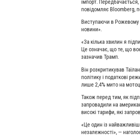
імпорт. Передбачається, 
повідомляє Bloomberg, 
Виступаючи в Рожевому 
новини».
«За кілька хвилин я підп
Це означає, що те, що во
зазначив Трамп.
Він розкритикував Таїлан
політику і податкові ре
лише 2,4% мито на мотоци
Також перед тим, як підп
запровадили на американс
високі тарифи, які запро
«Це один із найважливіши
незалежності», — нагол