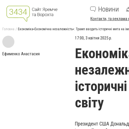
Новини
Контакти, та реклама 
Головна
Економіка«Економічна незалежність»: Трамп вводить історичні мита на імп
17:00, 3 квітня 2025 р.
Економік
Ефименко Анастасия
незалежн
історичні
світу
Президент США Дональд 