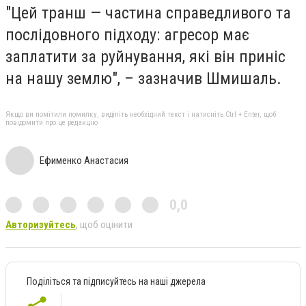
"Цей транш — частина справедливого та
послідовного підходу: агресор має
заплатити за руйнування, які він приніс
на нашу землю", – зазначив Шмишаль.
Якщо ви помітили помилку, виділіть необхідний текст і натисніть Ctrl + Enter, щоб
повідомити про це редакцію
Ефименко Анастасия
0,0
Авторизуйтесь
, щоб оцінити
Поділіться та підписуйтесь на наші джерела