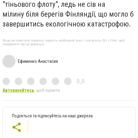
"тіньового флоту", ледь не сів на
мілину біля берегів Фінляндії, що могло б
завершитись екологічною катастрофою.
Якщо ви помітили помилку, виділіть необхідний текст і натисніть Ctrl + Enter, щоб
повідомити про це редакцію
Ефименко Анастасия
0,0
Авторизуйтесь
, щоб оцінити
Поділіться та підписуйтесь на наші джерела