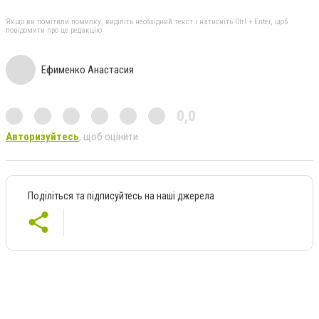
Якщо ви помітили помилку, виділіть необхідний текст і натисніть Ctrl + Enter, щоб
повідомити про це редакцію
Ефименко Анастасия
0,0
Авторизуйтесь
, щоб оцінити
Поділіться та підписуйтесь на наші джерела