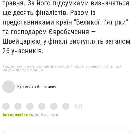
травня. За його підсумками визначаться
ще десять фіналістів. Разом із
представниками країн “Великої п’ятірки”
та господарем Євробачення —
Швейцарією, у фіналі виступлять загалом
26 учасників.
Якщо ви помітили помилку, виділіть необхідний текст і натисніть Ctrl + Enter, щоб
повідомити про це редакцію
Ефименко Анастасия
0,0
Авторизуйтесь
, щоб оцінити