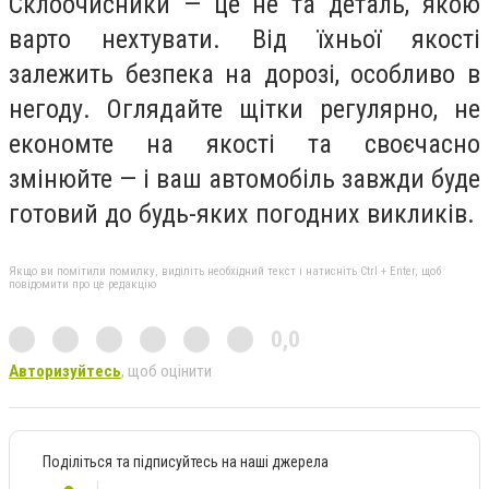
Склоочисники — це не та деталь, якою
варто нехтувати. Від їхньої якості
залежить безпека на дорозі, особливо в
негоду. Оглядайте щітки регулярно, не
економте на якості та своєчасно
змінюйте — і ваш автомобіль завжди буде
готовий до будь-яких погодних викликів.
Якщо ви помітили помилку, виділіть необхідний текст і натисніть Ctrl + Enter, щоб
повідомити про це редакцію
0,0
Авторизуйтесь
, щоб оцінити
Поділіться та підписуйтесь на наші джерела