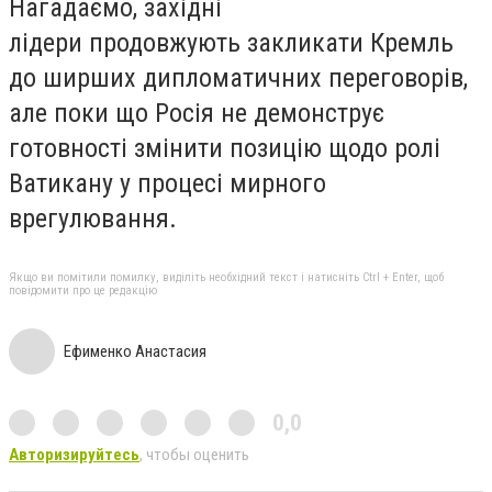
Нагадаємо, західні
лідери продовжують закликати Кремль
до ширших дипломатичних переговорів,
але поки що Росія не демонструє
готовності змінити позицію щодо ролі
Ватикану у процесі мирного
врегулювання.
Якщо ви помітили помилку, виділіть необхідний текст і натисніть Ctrl + Enter, щоб
повідомити про це редакцію
Ефименко Анастасия
0,0
Авторизируйтесь
, чтобы оценить