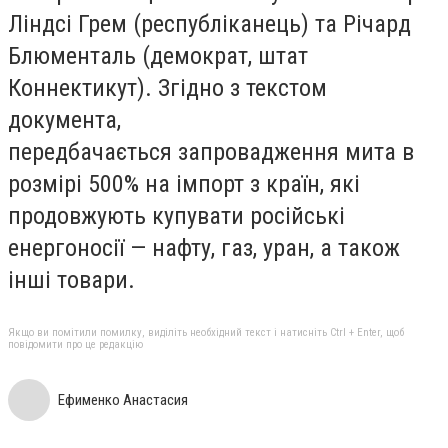
Ліндсі Грем (республіканець) та Річард
Блюменталь (демократ, штат
Коннектикут). Згідно з текстом
документа,
передбачається запровадження мита в
розмірі 500% на імпорт з країн, які
продовжують купувати російські
енергоносії — нафту, газ, уран, а також
інші товари.
Якщо ви помітили помилку, виділіть необхідний текст і натисніть Ctrl + Enter, щоб
повідомити про це редакцію
Ефименко Анастасия