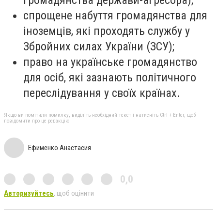
спрощене набуття громадянства для
іноземців, які проходять службу у
Збройних силах України (ЗСУ);
право на українське громадянство
для осіб, які зазнають політичного
переслідування у своїх країнах.
Якщо ви помітили помилку, виділіть необхідний текст і натисніть Ctrl + Enter, щоб
повідомити про це редакцію
Ефименко Анастасия
0,0
Авторизуйтесь
, щоб оцінити