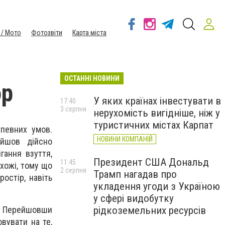
 / Мото
Фотозвіти
Карта міста
ОСТАННІ НОВИНИ
op
У яких країнах інвестувати в
17:40
3 серпня
нерухомість вигідніше, ніж у
туристичних містах Карпат
певних умов.
НОВИНИ КОМПАНІЙ
ийшов дійсно
гання взуття,
Президент США Дональд
11:45
хожі, тому що
2 серпня
Трамп нагадав про
остір, навіть
укладення угоди з Україною
у сфері видобутку
рідкоземельних ресурсів
н. Перейшовши
вувати на те,