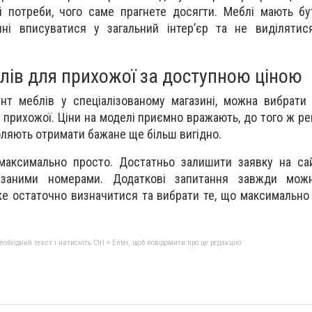
і потреби, чого саме прагнете досягти. Меблі мають б
нні вписуватися у загальний інтер’єр та не виділятис
лів для прихожої за доступною ціною
нт меблів у спеціалізованому магазині, можна вибрати
прихожої. Ціни на моделі приємно вражають, до того ж ре
воляють отримати бажане ще більш вигідно.
аксимально просто. Достатньо залишити заявку на сай
азаними номерами. Додаткові запитання завжди мож
 остаточно визначитися та вибрати те, що максимально 
бхідний текст і натисніть Ctrl + Enter, щоб повідомити про це редакцію