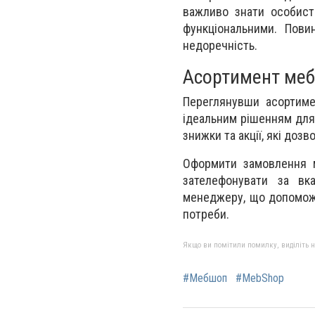
важливо знати особист
функціональними. Пови
недоречність.
Асортимент меб
Переглянувши асортиме
ідеальним рішенням для 
знижки та акції, які доз
Оформити замовлення м
зателефонувати за вк
менеджеру, що допоможе
потреби.
Якщо ви помітили помилку, виділіть нео
#Мебшоп
#MebShop