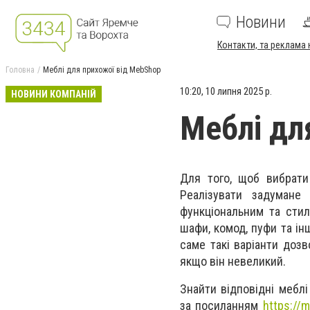
Новини
Контакти, та реклама 
Головна
Меблі для прихожої від MebShop
10:20, 10 липня 2025 р.
НОВИНИ КОМПАНІЙ
Меблі дл
Для того, щоб вибрати
Реалізувати задумане
функціональним та стил
шафи, комод, пуфи та ін
саме такі варіанти доз
якщо він невеликий.
Знайти відповідні мебл
за посиланням
https://