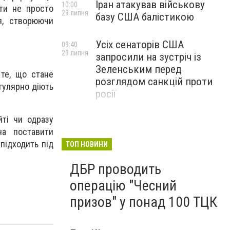
Іран атакував військову
10:00
ути не просто
29 липня
базу США балістикою
я, створюючи
Усіх сенаторів США
09:40
29 липня
запросили на зустріч із
Зеленським перед
 те, що стане
розглядом санкцій проти
гулярно діють
росії
ті чи одразу
на поставити
підходить під
ТОП НОВИНИ
ДБР проводить
операцію "Чесний
призов" у понад 100 ТЦК