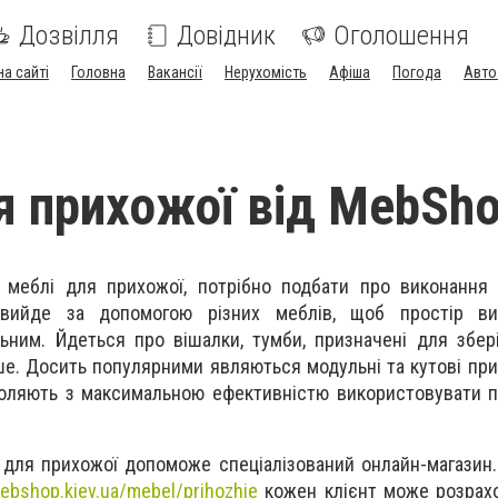
Дозвілля
Довідник
Оголошення
на сайті
Головна
Вакансії
Нерухомість
Афіша
Погода
Авто
я прихожої від MebSh
 меблі для прихожої, потрібно подбати про виконання 
 вийде за допомогою різних меблів, щоб простір в
ьним. Йдеться про вішалки, тумби, призначені для збері
ше. Досить популярними являються модульні та кутові при
воляють з максимальною ефективністю використовувати пр
і для прихожої допоможе спеціалізований онлайн-магази
mebshop.kiev.ua/mebel/prihozhie
кожен клієнт може розрахо