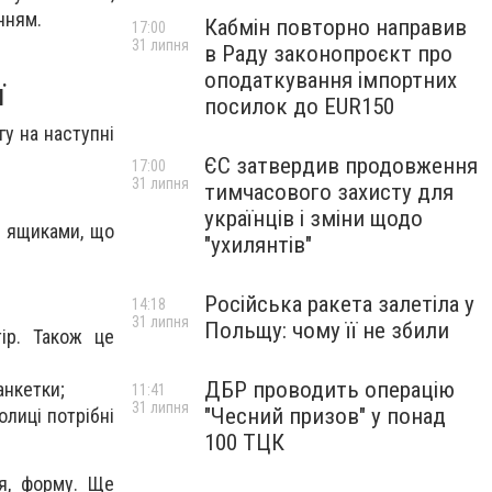
нням.
Кабмін повторно направив
17:00
31 липня
в Раду законопроєкт про
оподаткування імпортних
ї
посилок до EUR150
гу на наступні
ЄС затвердив продовження
17:00
31 липня
тимчасового захисту для
українців і зміни щодо
и ящиками, що
"ухилянтів"
Російська ракета залетіла у
14:18
31 липня
Польщу: чому її не збили
ір. Також це
ДБР проводить операцію
анкетки;
11:41
31 липня
"Чесний призов" у понад
олиці потрібні
100 ТЦК
я, форму. Ще