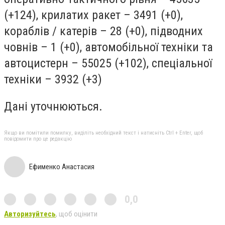
(+124), крилатих ракет – 3491 (+0),
кораблів / катерів – 28 (+0), підводних
човнів – 1 (+0), автомобільної техніки та
автоцистерн – 55025 (+102), спеціальної
техніки – 3932 (+3)
Дані уточнюються.
Якщо ви помітили помилку, виділіть необхідний текст і натисніть Ctrl + Enter, щоб
повідомити про це редакцію
Ефименко Анастасия
0,0
Авторизуйтесь
, щоб оцінити