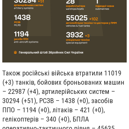
Також російські війська втратили 11019
(+3) танків, бойових броньованих машин
– 22987 (+4), артилерійських систем –
30294 (+51), РСЗВ – 1438 (+0), засобів
ППО – 1194 (+0), літаків – 421 (+0),
гелікоптерів – 340 (+0), БПЛА
оперативно-тактичного рівня – 45635