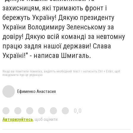
захисницям, які тримають фронт і
бережуть Україну! Дякую президенту
України Володимиру Зеленському за
довіру! Дякую всій команді за невтомну
працю задля нашої держави! Слава
Україні!" - написав Шмигаль.
Якщо ви помітили помилку, виділіть необхідний текст і натисніть Ctrl + Enter, щоб
повідомити про це редакцію
Ефименко Анастасия
0,0
Авторизуйтесь
, щоб оцінити