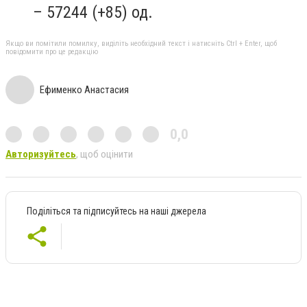
– 57244 (+85) од.
Якщо ви помітили помилку, виділіть необхідний текст і натисніть Ctrl + Enter, щоб
повідомити про це редакцію
Ефименко Анастасия
0,0
Авторизуйтесь
, щоб оцінити
Поділіться та підписуйтесь на наші джерела