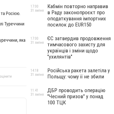
Кабмін повторно направив
17:00
31 липня
в Раду законопроєкт про
 та Росією.
оподаткування імпортних
лі Туреччини
посилок до EUR150
ЄС затвердив продовження
17:00
уреччини, яка
31 липня
тимчасового захисту для
українців і зміни щодо
"ухилянтів"
Російська ракета залетіла у
14:18
31 липня
Польщу: чому її не збили
 оцінити
ДБР проводить операцію
11:41
31 липня
"Чесний призов" у понад
100 ТЦК