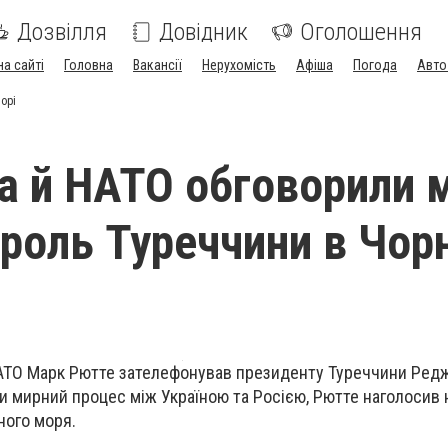
Дозвілля
Довідник
Оголошення
на сайті
Головна
Вакансії
Нерухомість
Афіша
Погода
Авто
орі
а й НАТО обговорили 
і роль Туреччини в Чо
АТО Марк Рютте зателефонував президенту Туреччини Редж
и мирний процес між Україною та Росією, Рютте наголосив 
ного моря.