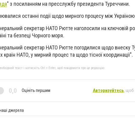
вда
" з посиланням на пресслужбу президента Туреччини.
рювалися останні події щодо мирного процесу між Україною
неральний секретар НАТО Рютте наголосили на ключовій ро
їні та безпеці Чорного моря.
енеральний секретар НАТО Рютте погодилися щодо внеску Т
 країн НАТО, у мирний процес та щодо тісної координації".
бхідний текст і натисніть Ctrl + Enter, щоб повідомити про це редакцію
0,0
Оцініть першим
Авторизуйтесь
, щоб
 наші джерела