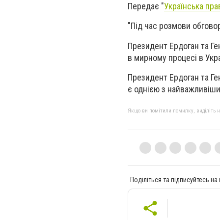
Передає "
Українська пра
"Під час розмови обгово
Президент Ердоган та Ге
в мирному процесі в Укра
Президент Ердоган та Г
є однією з найважливіших
Якщо ви помітили помилку, виділіть нео
Поділіться та підписуйтесь на