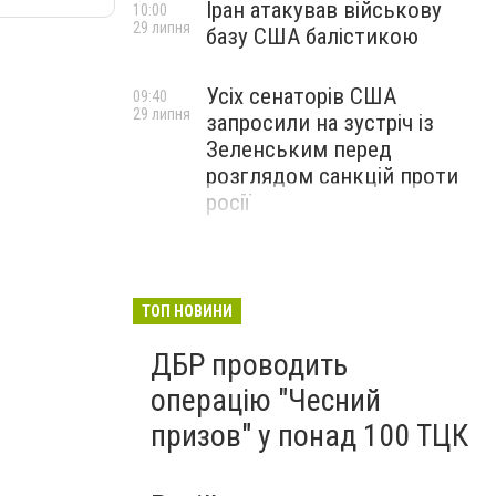
Іран атакував військову
10:00
29 липня
базу США балістикою
Усіх сенаторів США
09:40
29 липня
запросили на зустріч із
Зеленським перед
розглядом санкцій проти
росії
ТОП НОВИНИ
ДБР проводить
операцію "Чесний
призов" у понад 100 ТЦК