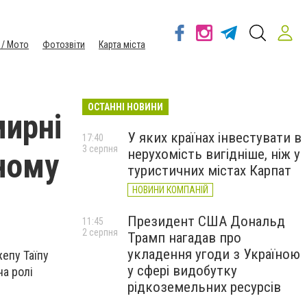
 / Мото
Фотозвіти
Карта міста
ОСТАННІ НОВИНИ
мирні
У яких країнах інвестувати в
17:40
3 серпня
нерухомість вигідніше, ніж у
рному
туристичних містах Карпат
НОВИНИ КОМПАНІЙ
Президент США Дональд
11:45
2 серпня
Трамп нагадав про
укладення угоди з Україною
епу Таїпу
у сфері видобутку
на ролі
рідкоземельних ресурсів