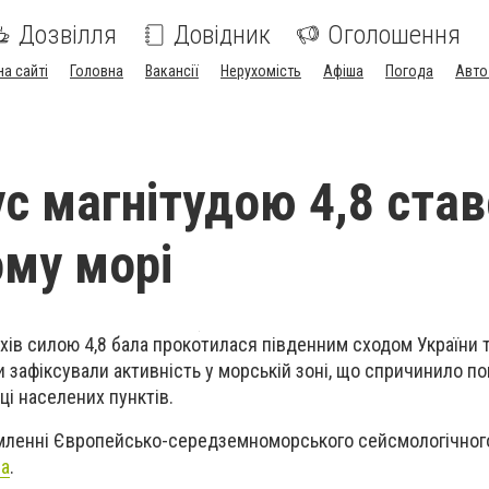
Дозвілля
Довідник
Оголошення
на сайті
Головна
Вакансії
Нерухомість
Афіша
Погода
Авто
с магнітудою 4,8 став
му морі
ів силою 4,8 бала прокотилася південним сходом України
 зафіксували активність у морській зоні, що спричинило по
ці населених пунктів.
омленні Європейсько-середземноморського сейсмологічног
ua
.