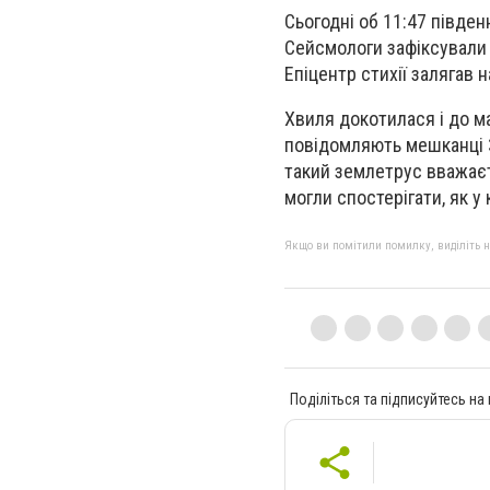
Сьогодні об 11:47 півден
Сейсмологи зафіксували
Епіцентр стихії залягав н
Хвиля докотилася і до м
повідомляють мешканці З
такий землетрус вважаєт
могли спостерігати, як у
Якщо ви помітили помилку, виділіть нео
Поділіться та підписуйтесь на