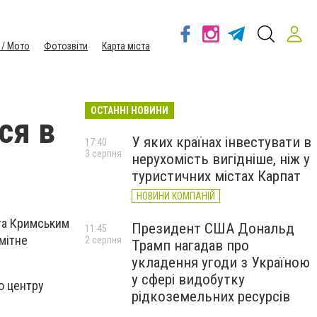
 / Мото
Фотозвіти
Карта міста
ОСТАННІ НОВИНИ
ся в
У яких країнах інвестувати в
17:40
3 серпня
нерухомість вигідніше, ніж у
туристичних містах Карпат
НОВИНИ КОМПАНІЙ
 та Кримським
Президент США Дональд
11:45
мітне
2 серпня
Трамп нагадав про
укладення угоди з Україною
у сфері видобутку
о центру
рідкоземельних ресурсів