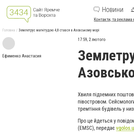
Новини
Контакти, та реклама 
Головна
Землетрус магнітудою 4,8 стався в Азовському морі
17:59, 2 лютого
Землетру
Ефименко Анастасия
Азовсько
Хвиля підземних поштовх
півостровом. Сейсмологи
тремтіння будівель у низ
Про це йдеться у повід
(EMSC), передає
vgolos.