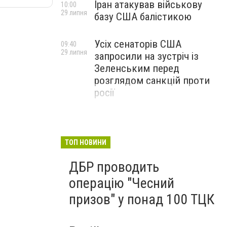
Іран атакував військову
10:00
29 липня
базу США балістикою
Усіх сенаторів США
09:40
29 липня
запросили на зустріч із
Зеленським перед
розглядом санкцій проти
росії
ТОП НОВИНИ
ДБР проводить
операцію "Чесний
призов" у понад 100 ТЦК