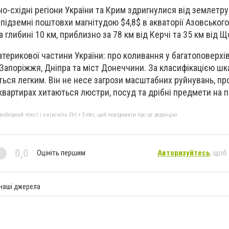
но-східні регіони України та Крим здригнулися від землетру
 підземні поштовхи магнітудою
$4,8$
в акваторії Азовського
а глибині 10 км, приблизно за 78 км від Керчі та 35 км від Щ
атерикової частини України: про коливання у багатоповерхі
апоріжжя, Дніпра та міст Донеччини. За класифікацією шка
ься легким. Він не несе загрози масштабних руйнувань, пр
 квартирах хитаються люстри, посуд та дрібні предмети на п
бхідний текст і натисніть Ctrl + Enter, щоб повідомити про це редакцію
0,0
Оцініть першим
Авторизуйтесь
, щоб
 наші джерела