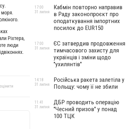
су.
Кабмін повторно направив
17:00
31 липня
 моря.
в Раду законопроєкт про
олкіного.
оподаткування імпортних
посилок до EUR150
вках
ли Ріхтера,
ЄС затвердив продовження
17:00
оте люди
31 липня
тимчасового захисту для
ідвіконнях.
українців і зміни щодо
"ухилянтів"
Російська ракета залетіла у
14:18
31 липня
Польщу: чому її не збили
 оцінити
ДБР проводить операцію
11:41
31 липня
"Чесний призов" у понад
100 ТЦК