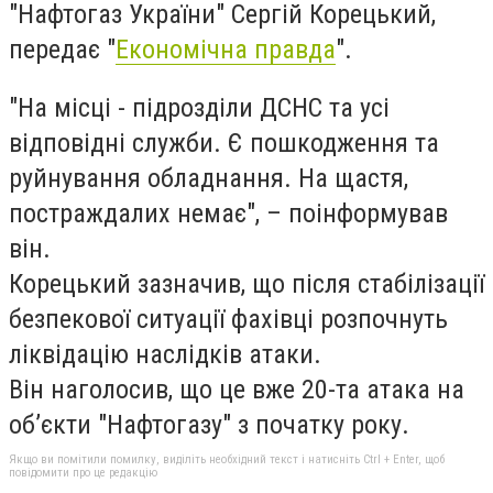
"Нафтогаз України" Сергій Корецький,
передає "
Економічна правда
".
"На місці - підрозділи ДСНС та усі
відповідні служби. Є пошкодження та
руйнування обладнання. На щастя,
постраждалих немає", – поінформував
він.
Корецький зазначив, що після стабілізації
безпекової ситуації фахівці розпочнуть
ліквідацію наслідків атаки.
Він наголосив, що це вже 20-та атака на
обʼєкти "Нафтогазу" з початку року.
Якщо ви помітили помилку, виділіть необхідний текст і натисніть Ctrl + Enter, щоб
повідомити про це редакцію