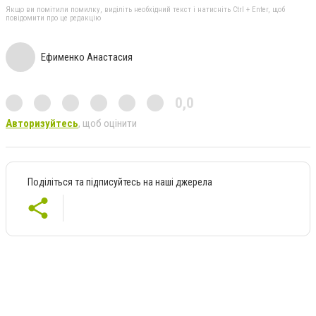
Якщо ви помітили помилку, виділіть необхідний текст і натисніть Ctrl + Enter, щоб
повідомити про це редакцію
Ефименко Анастасия
0,0
Авторизуйтесь
, щоб оцінити
Поділіться та підписуйтесь на наші джерела