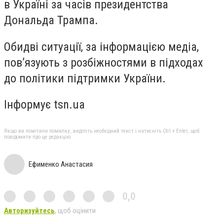
в Україні за часів президентства
Дональда Трампа.
Обидві ситуації, за інформацією медіа,
пов’язують з розбіжностями в підходах
до політики підтримки України.
Інформує tsn.ua
Якщо ви помітили помилку, виділіть необхідний текст і натисніть Ctrl + Enter, щоб
повідомити про це редакцію
Ефименко Анастасия
0,0
Авторизуйтесь
, щоб оцінити