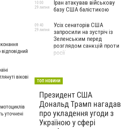
Іран атакував військову
10:00
29 липня
базу США балістикою
Усіх сенаторів США
09:40
29 липня
запросили на зустріч із
Зеленським перед
иконання
розглядом санкцій проти
о відповідний
росії
аїні
глянуті вікові
ТОП НОВИНИ
Президент США
Дональд Трамп нагадав
 мотоциклів
про укладення угоди з
ть уточнені
Україною у сфері