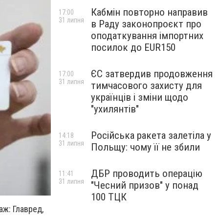
Кабмін повторно направив
17:00
31 липня
в Раду законопроєкт про
оподаткування імпортних
посилок до EUR150
ЄС затвердив продовження
17:00
31 липня
тимчасового захисту для
українців і зміни щодо
"ухилянтів"
Російська ракета залетіла у
14:18
31 липня
Польщу: чому її не збили
ДБР проводить операцію
11:41
31 липня
"Чесний призов" у понад
100 ТЦК
аж: Главред,