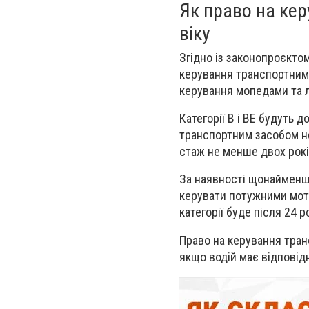
Як право на ке
віку
Згідно із законопроєкто
керування транспортними
керування мопедами та 
Категорії B і BE будуть 
транспортним засобом не
стаж не менше двох рокі
За наявності щонайменше
керувати потужними мото
категорії буде після 24 р
Право на керування транс
якщо водій має відповід