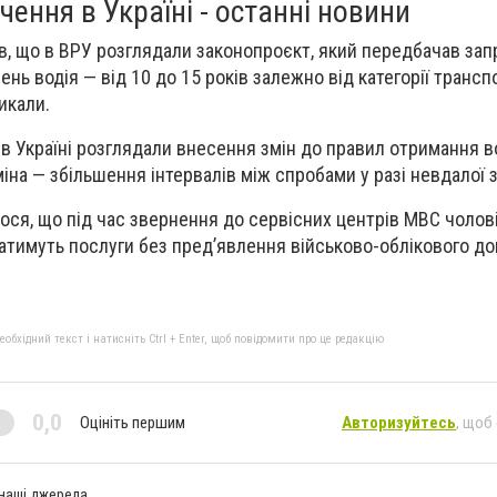
чення в Україні - останні новини
в, що в ВРУ розглядали законопроєкт, який передбачав за
чень водія — від 10 до 15 років залежно від категорії трансп
икали.
 в Україні розглядали внесення змін до правил отримання в
на — збільшення інтервалів між спробами у разі невдалої з
ся, що під час звернення до сервісних центрів МВС чолов
атимуть послуги без пред’явлення військово-облікового до
бхідний текст і натисніть Ctrl + Enter, щоб повідомити про це редакцію
0,0
Оцініть першим
Авторизуйтесь
, щоб
 наші джерела