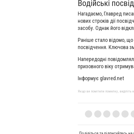
Водійські посвід
Нагадаємо, Главред писа
нових строків дії посвід
засобу. Однак його відкл
Раніше стало відомо, що
посвідчення. Ключова змі
Напередодні повідомляло
призовного віку отримув
Інформує glavred.net
Якщо ви помітили помилку, виділіть нео
Поділіться та підписуйтесь на