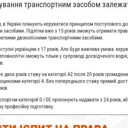
рування транспортним засобом залежа
м, в Україні планують керуватися принципом поступового д
 засобами. Підлітки вже з 15 років зможуть отримати прав
легкими двоколісними транспортними засобами.
доступні українцям з 17 років. Але буде важлива умова: керу
повнолітні зможуть тільки у супроводі досвідченого водія,
в.
 двох років стажу на категорії A2 після 20 років громадян
циклами категорії А. Без попереднього стажу прямий дост
оків.
портом категорій D і DE пропонують надавати з 24 років, або
ну професійну підготовку.