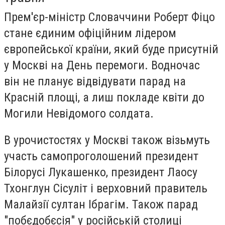
Прем'єр-міністр Словаччини Роберт Фіцо
стане єдиним офіційним лідером
європейської країни, який буде присутній
у Москві на День перемоги. Водночас
він не планує відвідувати парад на
Красній площі, а лиш покладе квіти до
Могили Невідомого солдата.
В урочистостях у Москві також візьмуть
участь самопроголошений президент
Білорусі Лукашенко, президент Лаосу
Тхонглун Сісуліт і верховний правитель
Малайзії султан Ібрагім. Також парад
"побєдобєсія" у російській столиці