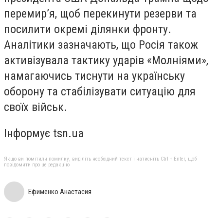
перемир’я, щоб перекинути резерви та
посилити окремі ділянки фронту.
Аналітики зазначають, що Росія також
активізувала тактику ударів «Молніями»,
намагаючись тиснути на українську
оборону та стабілізувати ситуацію для
своїх військ.
Інформує tsn.ua
Якщо ви помітили помилку, виділіть необхідний текст і натисніть Ctrl + Enter, щоб
повідомити про це редакцію
Ефименко Анастасия