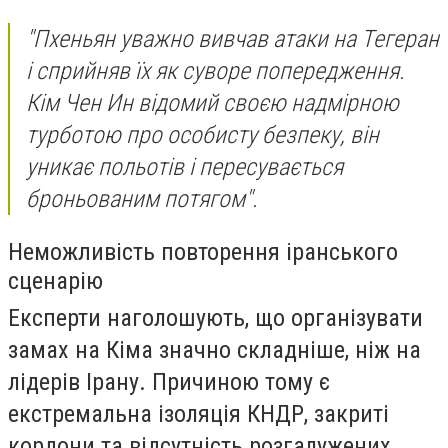
"Пхеньян уважно вивчав атаки на Тегеран
і сприйняв їх як суворе попередження.
Кім Чен Ин відомий своєю надмірною
турботою про особисту безпеку, він
уникає польотів і пересувається
броньованим потягом".
Неможливість повторення іранського
сценарію
Експерти наголошують, що організувати
замах на Кіма значно складніше, ніж на
лідерів Ірану. Причиною тому є
екстремальна ізоляція КНДР, закриті
кордони та відсутність розгалужених