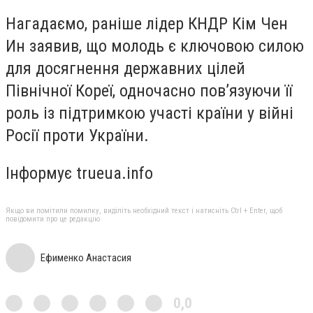
Нагадаємо, раніше лідер КНДР Кім Чен
Ин заявив, що молодь є ключовою силою
для досягнення державних цілей
Північної Кореї, одночасно пов’язуючи її
роль із підтримкою участі країни у війні
Росії проти України.
Інформує trueua.info
Якщо ви помітили помилку, виділіть необхідний текст і натисніть Ctrl + Enter, щоб
повідомити про це редакцію
Ефименко Анастасия
0,0