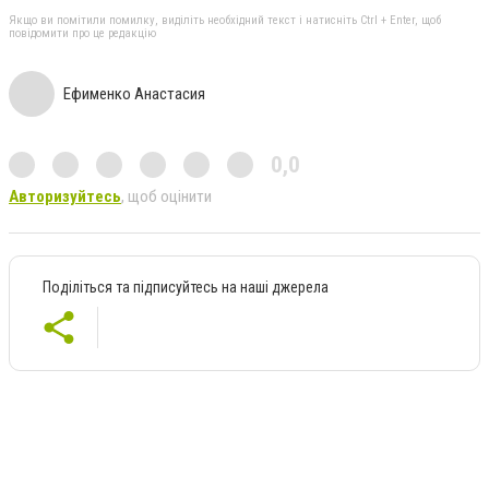
Якщо ви помітили помилку, виділіть необхідний текст і натисніть Ctrl + Enter, щоб
повідомити про це редакцію
Ефименко Анастасия
0,0
Авторизуйтесь
, щоб оцінити
Поділіться та підписуйтесь на наші джерела