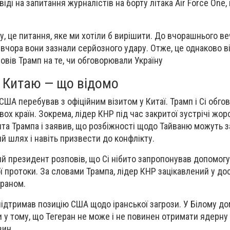
віді на запитання журналістів на борту літака Air Force One,
, це питання, яке ми хотіли б вирішити. До вчорашнього в
 вчора вони зазнали серйозного удару. Отже, це однаково в
овів Трамп на те, чи обговорювали Україну
о Китаю — що відомо
ША перебував з офіційним візитом у Китаї. Трамп і Сі обго
ох країн. Зокрема, лідер КНР під час закритої зустрічі жо
а Трампа і заявив, що розбіжності щодо Тайваню можуть 
й шлях і навіть призвести до конфлікту.
ий президент розповів, що Сі нібито запропонував допомог
 протоки. За словами Трампа, лідер КНР зацікавлений у дос
ераном.
підтримав позицію США щодо іранської загрози. У Білому до
 у тому, що Тегеран не може і не повинен отримати ядерну
вин.