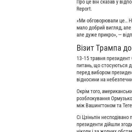
Про це він сказав у відпо
Report.
«Ми обговорювали це… Ну
мало добрий вигляд, але
але дуже прикро», — відп
Візит Трампа д
13-15 травня президент С
питань, що стосуються дв
перед вибором президент
відносини на небезпечни
Окрім того, американськ
розблокування Ормузької
між Вашингтоном та Тег
Сі Цзіньпін несподівано 
президенти дійшли згоди
ніколи і за жодних обста