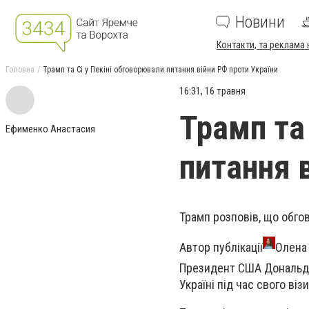
Новини
Контакти, та реклама 
Головна
Трамп та Сі у Пекіні обговорювали питання війни РФ проти України
16:31, 16 травня
Трамп та
Ефименко Анастасия
питання 
Трамп розповів, що обгово
Автор публікації
Олена 
Президент США Дональд Т
Україні під час свого віз