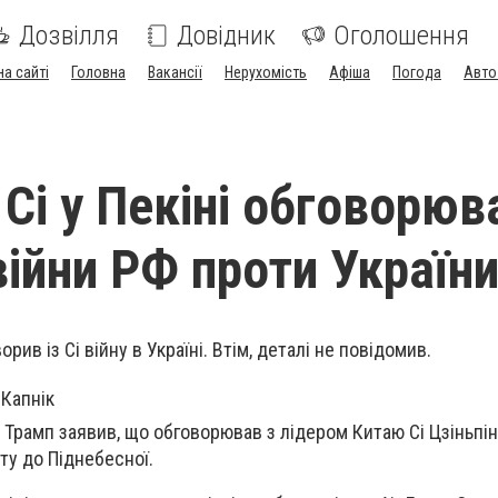
Дозвілля
Довідник
Оголошення
на сайті
Головна
Вакансії
Нерухомість
Афіша
Погода
Авто
 Сі у Пекіні обговорюв
війни РФ проти Україн
рив із Сі війну в Україні. Втім, деталі не повідомив.
Капнік
рамп заявив, що обговорював з лідером Китаю Сі Цзіньпін
иту до Піднебесної.