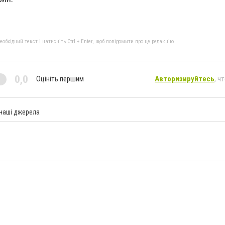
бхідний текст і натисніть Ctrl + Enter, щоб повідомити про це редакцію
0,0
Оцініть першим
Авторизируйтесь
, ч
 наші джерела