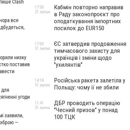
 пише Clash
Кабмін повторно направив
17:00
31 липня
в Раду законопроєкт про
ечора все
оподаткування імпортних
ідбудеться,
посилок до EUR150
ЄС затвердив продовження
17:00
31 липня
тимчасового захисту для
ворили низку
українців і зміни щодо
рстко поставив
"ухилянтів"
завести
Російська ракета залетіла у
14:18
31 липня
Польщу: чому її не збили
у для
ягненні угоди
ДБР проводить операцію
11:41
31 липня
"Чесний призов" у понад
мі заявили,
100 ТЦК
 зброю —