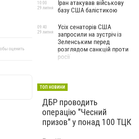
Іран атакував військову
10:00
29 липня
базу США балістикою
Усіх сенаторів США
09:40
29 липня
запросили на зустріч із
Зеленським перед
розглядом санкцій проти
тобы оценить
росії
ТОП НОВИНИ
ДБР проводить
операцію "Чесний
призов" у понад 100 ТЦК