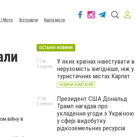
 / Мото
Фотозвіти
Карта міста
ОСТАННІ НОВИНИ
али
У яких країнах інвестувати в
17:40
3 серпня
нерухомість вигідніше, ніж у
и
туристичних містах Карпат
НОВИНИ КОМПАНІЙ
Президент США Дональд
11:45
2 серпня
Трамп нагадав про
укладення угоди з Україною
ом війну в
у сфері видобутку
рідкоземельних ресурсів