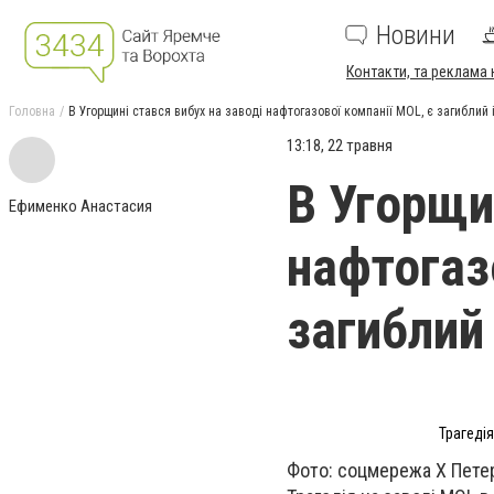
Новини
Контакти, та реклама 
Головна
В Угорщині стався вибух на заводі нафтогазової компанії MOL, є загиблий 
13:18, 22 травня
В Угорщи
Ефименко Анастасия
нафтогаз
загиблий 
Трагедія
Фото: соцмережа X Пете