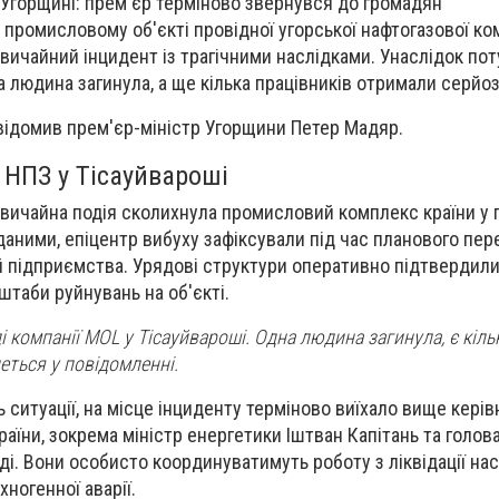
в Угорщині: прем'єр терміново звернувся до громадян
а промисловому об'єкті провідної угорської нафтогазової ко
ичайний інцидент із трагічними наслідками. Унаслідок по
людина загинула, а ще кілька працівників отримали серйоз
відомив прем'єр-міністр Угорщини Петер Мадяр.
а НПЗ у Тісауйвароші
звичайна подія сколихнула промисловий комплекс країни у 
даними, епіцентр вибуху зафіксували під час планового пер
 підприємства. Урядові структури оперативно підтвердил
штаби руйнувань на об'єкті.
і компанії MOL у Тісауйвароші. Одна людина загинула, є кіль
еться у повідомленні.
 ситуації, на місце інциденту терміново виїхало вище кері
аїни, зокрема міністр енергетики Іштван Капітань та голов
і. Вони особисто координуватимуть роботу з ліквідації нас
ногенної аварії.