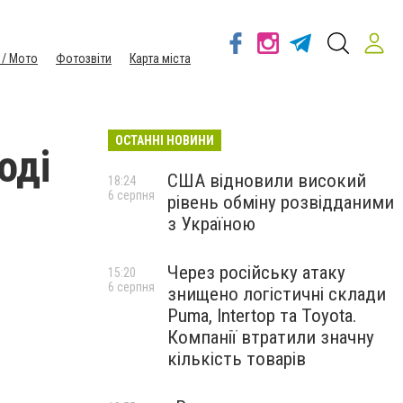
 / Мото
Фотозвіти
Карта міста
ОСТАННІ НОВИНИ
оді
США відновили високий
18:24
6 серпня
рівень обміну розвідданими
з Україною
Через російську атаку
15:20
6 серпня
знищено логістичні склади
Puma, Intertop та Toyota.
Компанії втратили значну
кількість товарів