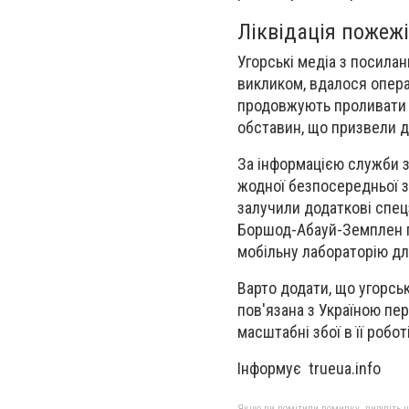
Ліквідація пожеж
Угорські медіа з посила
викликом, вдалося опера
продовжують проливати к
обставин, що призвели д
За інформацією служби з 
жодної безпосередньої з
залучили додаткові спецз
Боршод-Абауй-Земплен п
мобільну лабораторію для
Варто додати, що угорсь
пов'язана з Україною пе
масштабні збої в її роб
Інформує trueua.info
Якщо ви помітили помилку, виділіть нео