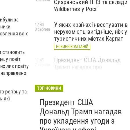
Сизранський НПЗ та склади
Wildberries у Росії
рибули за
У яких країнах інвестувати в
17:40
ьники
3 серпня
нерухомість вигідніше, ніж у
овлення всіх
туристичних містах Карпат
НОВИНИ КОМПАНІЙ
е становить
е, у повіт
Президент США Дональд
11:45
2 серпня
их лих повіту
Трамп нагадав про
 направлено
укладення угоди з Україною
у сфері видобутку
рідкоземельних ресурсів
ТОП НОВИНИ
о регіону та
ь-які
Президент США
Дональд Трамп нагадав
про укладення угоди з