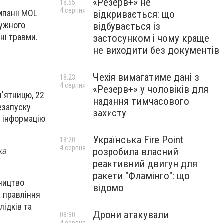
«Резерв+» не
18:55
4 серпня
мпанії MOL
відкривається: що
тужного
відбувається із
ні травми.
застосунком і чому краще
не виходити без документів
Чехія вимагатиме дані з
18:23
4 серпня
«Резерв+» у чоловіків для
п'ятницю, 22
надання тимчасового
езапуску
захисту
и інформацію
Українська Fire Point
18:20
4 серпня
ка
розробила власний
реактивний двигун для
ракети "Фламінго": що
вництво
відомо
а правління
лідків та
Дрони атакували
08:30
4 серпня