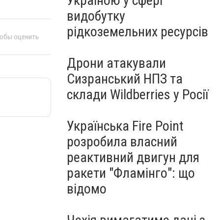
Україною у сфері
видобутку
рідкоземельних ресурсів
тобы оценить
Дрони атакували
Сизранський НПЗ та
склади Wildberries у Росії
Українська Fire Point
розробила власний
реактивний двигун для
ракети "Фламінго": що
відомо