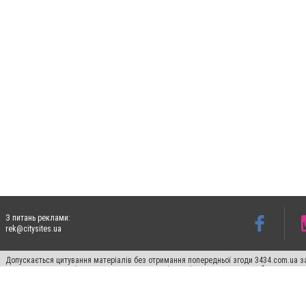
З питань реклами:
rek@citysites.ua
Допускається цитування матеріалів без отримання попередньої згоди 3434.com.ua за
пошукових систем гіперпосилання на цитовані статті не нижче другого абзацу в тек
Матеріали з плашками "Новини компаній", "Промо", "Партнерський матеріал", "Партнер