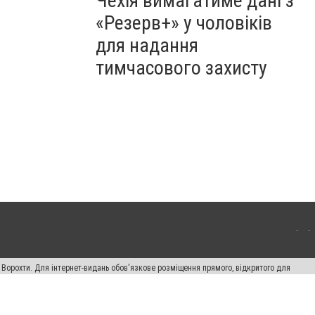
Чехія вимагатиме дані з
«Резерв+» у чоловіків
для надання
тимчасового захисту
 Ворохти. Для інтернет-видань обов'язкове розміщення прямого, відкритого для
лама" публікуються на правах реклами.