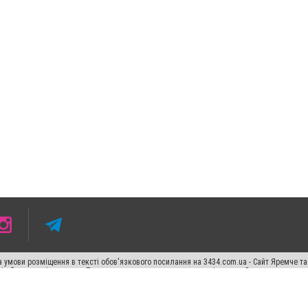
 умови розміщення в тексті обов'язкового посилання на 3434.com.ua - Сайт Яремче та
сті або в якості джерела. Порушення виняткових прав переслідується Законом.
ський спецпроєкт", "Політичні новини", "Пресреліз", "PR", "Офіційно", "Політична рек