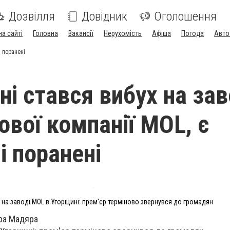
Дозвілля
Довідник
Оголошення
на сайті
Головна
Вакансії
Нерухомість
Афіша
Погода
Авто
і поранені
ні стався вибух на зав
ової компанії MOL, є
і поранені
 на заводі MOL в Угорщині: прем'єр терміново звернувся до громадян
ра Мадяра