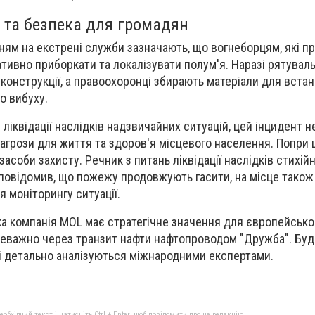
і та безпека для громадян
нням на екстрені служби зазначають, що вогнеборцям, які п
тивно приборкати та локалізувати полум'я. Наразі рятувал
онструкції, а правоохоронці збирають матеріали для встан
о вибуху.
ліквідації наслідків надзвичайних ситуацій, цей інцидент н
агрози для життя та здоров'я місцевого населення. Попри ц
асоби захисту. Речник з питань ліквідації наслідків стихійн
овідомив, що пожежу продовжують гасити, на місце також
 моніторингу ситуації.
ка компанія MOL має стратегічне значення для європейськог
реважно через транзит нафти нафтопроводом "Дружба". Буд
оті детально аналізуються міжнародними експертами.
бхідний текст і натисніть Ctrl + Enter, щоб повідомити про це редакцію