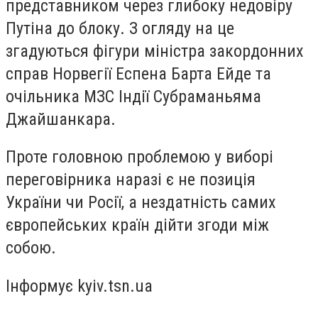
представником через глибоку недовіру
Путіна до блоку. З огляду на це
згадуються фігури міністра закордонних
справ Норвегії Еспена Барта Ейде та
очільника МЗС Індії Субраманьяма
Джайшанкара.
Проте головною проблемою у виборі
переговірника наразі є не позиція
України чи Росії, а нездатність самих
європейських країн дійти згоди між
собою.
Інформує kyiv.tsn.ua