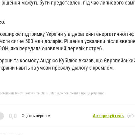
і рішення можуть бути представлені під час липневого самі
co.
зширює підтримку України у відновленні енергетичної ін
омоги сягне 500 млн доларів. Рішення ухвалили після зверн
 ООН, яка передала оновлений перелік потреб.
борони та космосу Андрюс Кубілюс вказав, що Європейськи
країни навіть за умови провалу діалогу з кремлем.
бхідний текст і натисніть Ctrl + Enter, щоб повідомити про це редакцію
0,0
Оцініть першим
Авторизуйтесь
, щоб