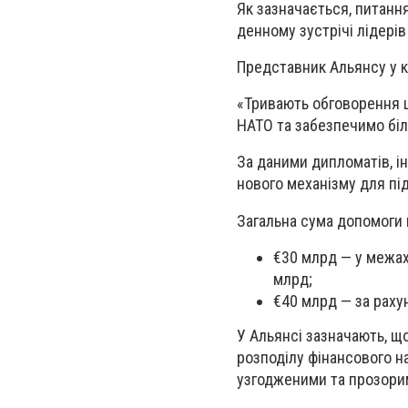
Як зазначається, питанн
денному зустрічі лідерів
Представник Альянсу у 
«Тривають обговорення щ
НАТО та забезпечимо біл
За даними дипломатів, і
нового механізму для пі
Загальна сума допомоги 
€30 млрд — у межах
млрд;
€40 млрд — за раху
У Альянсі зазначають, 
розподілу фінансового н
узгодженими та прозори