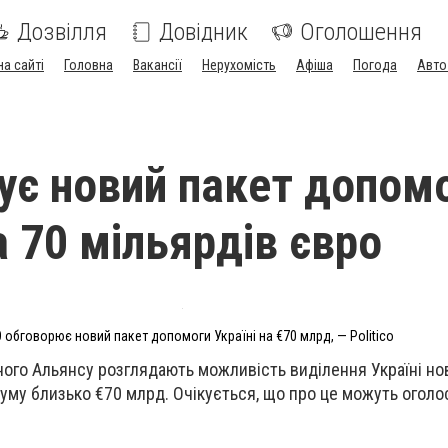
Дозвілля
Довідник
Оголошення
на сайті
Головна
Вакансії
Нерухомість
Афіша
Погода
Авто
ує новий пакет допом
а 70 мільярдів євро
 обговорює новий пакет допомоги Україні на €70 млрд, — Politico
ного Альянсу розглядають можливість виділення Україні но
суму близько €70 млрд. Очікується, що про це можуть оголо