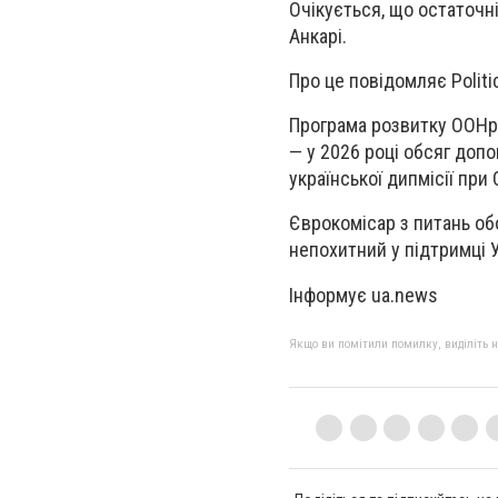
Очікується, що остаточн
Анкарі.
Про це повідомляє Politi
Програма розвитку ООНро
— у 2026 році обсяг доп
української дипмісії при
Єврокомісар з питань о
непохитний у підтримці У
Інформує ua.news
Якщо ви помітили помилку, виділіть нео