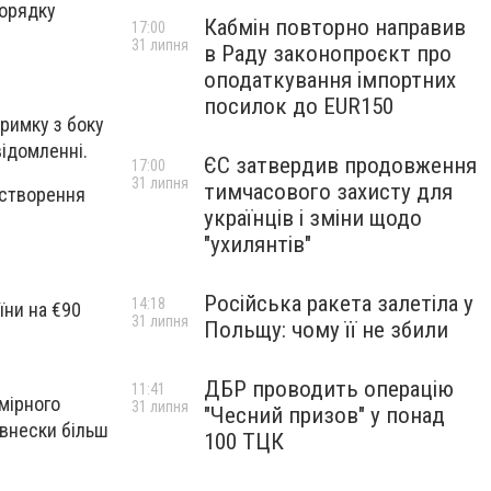
порядку
Кабмін повторно направив
17:00
31 липня
в Раду законопроєкт про
оподаткування імпортних
посилок до EUR150
римку з боку
ідомленні.
ЄС затвердив продовження
17:00
31 липня
тимчасового захисту для
 створення
українців і зміни щодо
"ухилянтів"
Російська ракета залетіла у
14:18
їни на €90
31 липня
Польщу: чому її не збили
ДБР проводить операцію
11:41
мірного
31 липня
"Чесний призов" у понад
 внески більш
100 ТЦК