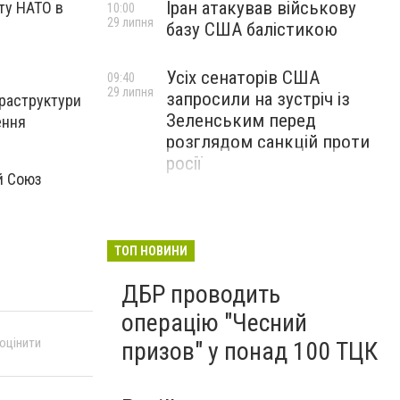
Іран атакував військову
ту НАТО в
10:00
29 липня
базу США балістикою
Усіх сенаторів США
09:40
29 липня
запросили на зустріч із
фраструктури
Зеленським перед
ення
розглядом санкцій проти
росії
й Союз
ТОП НОВИНИ
ДБР проводить
операцію "Чесний
 оцінити
призов" у понад 100 ТЦК