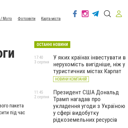
 / Мото
Фотозвіти
Карта міста
ОСТАННІ НОВИНИ
оги
У яких країнах інвестувати в
17:40
3 серпня
нерухомість вигідніше, ніж у
туристичних містах Карпат
НОВИНИ КОМПАНІЙ
Президент США Дональд
11:45
2 серпня
Трамп нагадав про
вого пакета
укладення угоди з Україною
сити під час
у сфері видобутку
рідкоземельних ресурсів