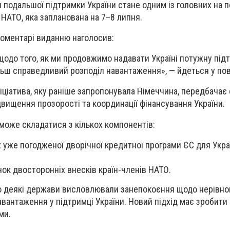
я подальшої підтримки України стане одним із головних на 
 НАТО, яка запланована на 7–8 липня.
коментарі виданню наголосив:
одо того, як ми продовжимо надавати Україні потужну підт
ьш справедливий розподіл навантаження», — йдеться у пов
ніціатива, яку раніше запропонувала Німеччина, передбачає
двищення прозорості та координації фінансування України.
може складатися з кількох компонентів:
 уже погодженої дворічної кредитної програми ЄС для Укра
нок двосторонніх внесків країн-членів НАТО.
що деякі держави висловлювали занепокоєння щодо нерівно
авантаження у підтримці України. Новий підхід має зробити
ми.