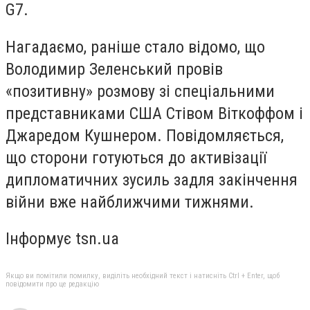
G7.
Нагадаємо, раніше стало відомо, що
Володимир Зеленський провів
«позитивну» розмову зі спеціальними
представниками США Стівом Віткоффом і
Джаредом Кушнером. Повідомляється,
що сторони готуються до активізації
дипломатичних зусиль задля закінчення
війни вже найближчими тижнями.
Інформує tsn.ua
Якщо ви помітили помилку, виділіть необхідний текст і натисніть Ctrl + Enter, щоб
повідомити про це редакцію