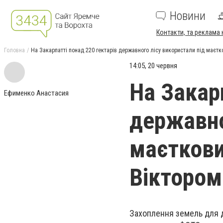
Новини
Контакти, та реклама 
Головна
На Закарпатті понад 220 гектарів державного лісу використали під маєт
14:05, 20 червня
На Закар
Ефименко Анастасия
державно
маєткови
Вікторо
Захоплення земель для 