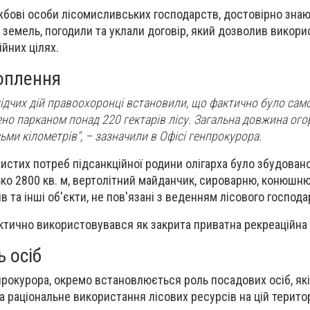
жбові особи лісомисливських господарств, достовірно зна
 земель, погодили та уклали договір, який дозволив викор
йних цілях.
оплення
лідчих дій правоохоронці встановили, що фактично було сам
но парканом понад 220 гектарів лісу. Загальна довжина ого
ми кілометрів", – зазначили в Офісі генпрокурора.
бистих потреб підсанкційної родини олігарха було збудован
о 2800 кв. м, вертолітний майданчик, сироварню, конюшню
ів та інші об'єкти, не пов'язані з веденням лісового господа
ктично використовувався як закрита приватна рекреаційна 
ь осіб
прокурора, окремо встановлюється роль посадових осіб, які 
а раціональне використання лісових ресурсів на цій територ