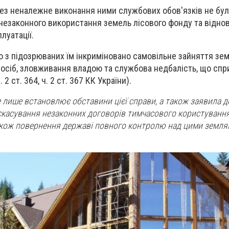
рез неналежне виконання ними службових обов'язків не бу
незаконного використання земель лісового фонду та відно
луатації.
о з підозрюваних їм інкриміновано самовільне зайняття зе
 осіб, зловживання владою та службова недбалість, що спр
. 2 ст. 364, ч. 2 ст. 367 КК України).
е лише встановлює обставини цієї справи, а також заявила д
 скасування незаконних договорів тимчасового користування 
акож повернення державі повного контролю над цими землям