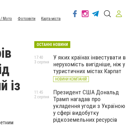
 / Мото
Фотозвіти
Карта міста
ОСТАННІ НОВИНИ
ів
У яких країнах інвестувати в
17:40
3 серпня
нерухомість вигідніше, ніж у
ід
туристичних містах Карпат
НОВИНИ КОМПАНІЙ
й із
Президент США Дональд
11:45
2 серпня
Трамп нагадав про
укладення угоди з Україною
у сфері видобутку
рідкоземельних ресурсів
четним