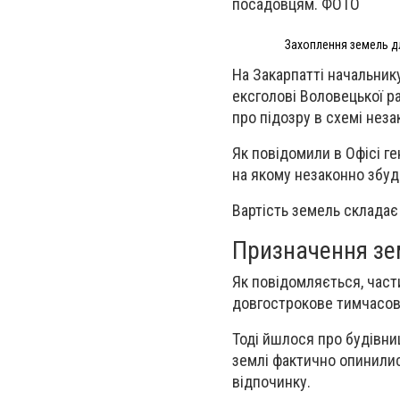
посадовцям. ФОТО
Захоплення земель д
На Закарпатті начальник
ексголові Воловецької р
про підозру в схемі нез
Як повідомили в Офісі г
на якому незаконно збу
Вартість земель складає 
Призначення зе
Як повідомляється, части
довгострокове тимчасов
Тоді йшлося про будівни
землі фактично опинилис
відпочинку.