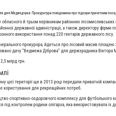
ля дачі Медведчука: Прокуратура повідомила про підозри причетним пос
у обласного й трьом керівникам районних лісомисливських 
айонної державної адміністрації, а також директору фірми 
аконного використання понад 220 гектарів державного лісу.
енерального прокурора, йдеться про лісовий масив площею 2
довано дачу "Ведмежа Діброва" для держзрадника Віктора 
2,5 млрд грн.
млі
ну цієї території ще в 2013 році передали приватній компан
е користування для рекреаційних потреб.
цтво спортивно-оздоровчого комплексу для футбольного кл
я під контролем родини олігарха, яка використовувала їх д