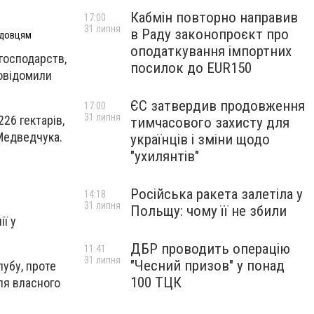
Кабмін повторно направив
17:00
31 липня
в Раду законопроєкт про
адовцям
оподаткування імпортних
господарств,
посилок до EUR150
повідомили
ЄС затвердив продовження
17:00
31 липня
26 гектарів,
тимчасового захисту для
Медведчука.
українців і зміни щодо
"ухилянтів"
Російська ракета залетіла у
14:18
31 липня
Польщу: чому її не збили
ії у
ДБР проводить операцію
11:41
31 липня
"Чесний призов" у понад
убу, проте
100 ТЦК
ля власного