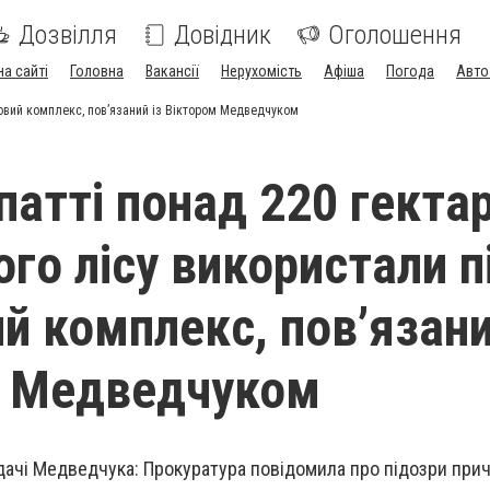
Дозвілля
Довідник
Оголошення
на сайті
Головна
Вакансії
Нерухомість
Афіша
Погода
Авто
ковий комплекс, пов’язаний із Віктором Медведчуком
патті понад 220 гектар
го лісу використали п
й комплекс, пов’язани
м Медведчуком
дачі Медведчука: Прокуратура повідомила про підозри при