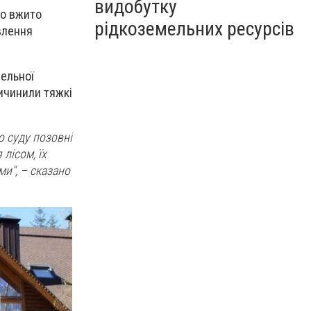
видобутку
ло вжито
рідкоземельних ресурсів
влення
мельної
ичинили тяжкі
о суду позовні
лісом, їх
и", – сказано