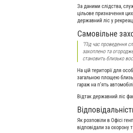
За даними слідства, слу
цільове призначення цих
державний ліс у рекреаці
Самовільне зах
"Під час проведення с
захоплено та огородже
становить близько вось
На цій території для осо
загальною площею близьк
гараж на п'ять автомобіл
Відтак державний ліс фа
Відповідальніст
Як розповіли в Офісі ген
відповідали за охорону т