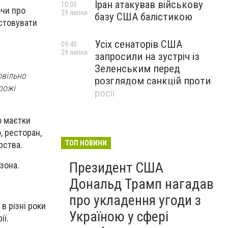
Іран атакував військову
10:00
ючи про
29 липня
базу США балістикою
истовувати
Усіх сенаторів США
09:40
29 липня
запросили на зустріч із
Зеленським перед
овільно
розглядом санкцій проти
рожі
росії
о маєтки
, ресторан,
ТОП НОВИНИ
рства.
Президент США
зона.
Дональд Трамп нагадав
про укладення угоди з
в різні роки
Україною у сфері
ії.