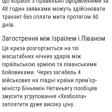
що кораблі з правильно оформленими за
48 годин заявками можуть здійснювати
транзит без сплати мита протягом 60
днів.
Загострення між Ізраїлем і Ліваном
Ця криза розгортається на тлі
масштабних нічних ударів між
ізраїльською армією та ліванськими
бойовиками. Через загибель 4
військових на півдні країни прем’єр-
міністр Біньямін Нетаньягу пообіцяв
змусити угруповання «Хезболла»
заплатити дуже високу ціну.