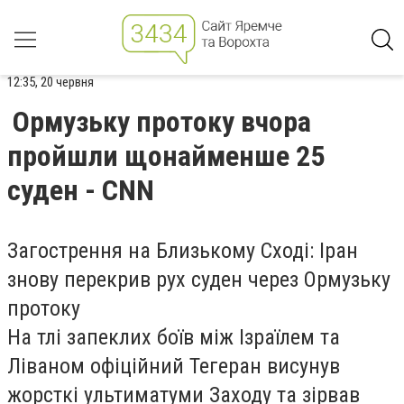
12:35, 20 червня
Ормузьку протоку вчора
пройшли щонайменше 25
суден - CNN
Загострення на Близькому Сході: Іран
знову перекрив рух суден через Ормузьку
протоку
На тлі запеклих боїв між Ізраїлем та
Ліваном офіційний Тегеран висунув
жорсткі ультиматуми Заходу та зірвав