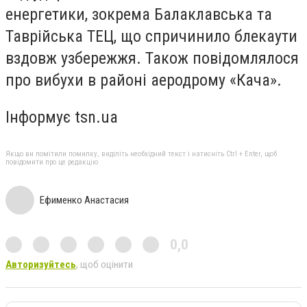
енергетики, зокрема Балаклавська та
Таврійська ТЕЦ, що спричинило блекаути
вздовж узбережжя. Також повідомлялося
про вибухи в районі аеродрому «Кача».
Інформує tsn.ua
Якщо ви помітили помилку, виділіть необхідний текст і натисніть Ctrl + Enter, щоб
повідомити про це редакцію
Ефименко Анастасия
0,0
Авторизуйтесь
, щоб оцінити