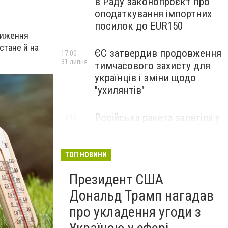
в Раду законопроєкт про
оподаткування імпортних
посилок до EUR150
Зниження
стане й на
ЄС затвердив продовження
17:00
31 липня
тимчасового захисту для
українців і зміни щодо
"ухилянтів"
Російська ракета залетіла у
14:18
31 липня
Польщу: чому її не збили
ТОП НОВИНИ
Президент США
Дональд Трамп нагадав
про укладення угоди з