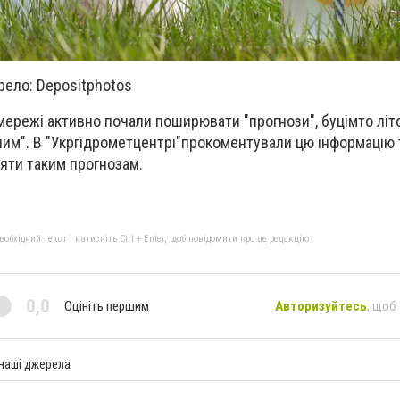
рело: Depositphotos
 мережі активно почали поширювати "прогнози", буцімто літ
им". В "Укргідрометцентрі"прокоментували цю інформацію 
ряти таким прогнозам.
бхідний текст і натисніть Ctrl + Enter, щоб повідомити про це редакцію
0,0
Оцініть першим
Авторизуйтесь
, щоб
 наші джерела