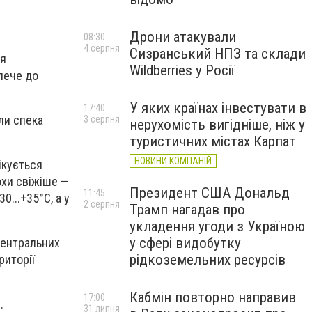
Дрони атакували
08:30
4 серпня
Сизранський НПЗ та склади
ця
Wildberries у Росії
ипече до
У яких країнах інвестувати в
17:40
ли спека
3 серпня
нерухомість вигідніше, ніж у
туристичних містах Карпат
НОВИНИ КОМПАНІЙ
ікується
охи свіжіше —
Президент США Дональд
11:45
0...+35°С, а у
2 серпня
Трамп нагадав про
укладення угоди з Україною
у сфері видобутку
центральних
рідкоземельних ресурсів
риторії
Кабмін повторно направив
17:00
.
31 липня