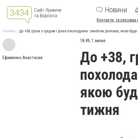
Новини
Контакти, та реклама 
Головна
До +38, грози з градом і різке похолодання: синоптик розповів, якою буде 
18:49, 1 липня
До +38, г
Ефименко Анастасия
похолода
якою буд
тижня