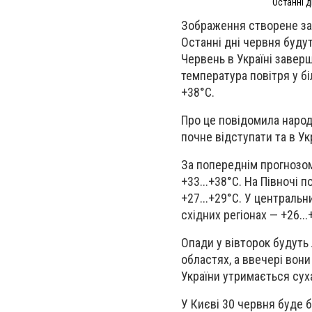
Останні 
Зображення створене за
Останні дні червня буду
Червень в Україні завер
температура повітря у б
+38°С.
Про це повідомила народ
почне відступати та в У
За попереднім прогнозом
+33...+38°С. На Півночі 
+27...+29°С. У центральни
східних регіонах — +26...
Опади у вівторок будуть
областях, а ввечері вони
України утримається сух
У Києві 30 червня буде б