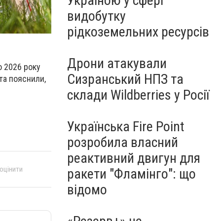
Україною у сфері
видобутку
рідкоземельних ресурсів
Дрони атакували
о 2026 року
Сизранський НПЗ та
та пояснили,
склади Wildberries у Росії
Українська Fire Point
розробила власний
реактивний двигун для
 оцінити
ракети "Фламінго": що
відомо