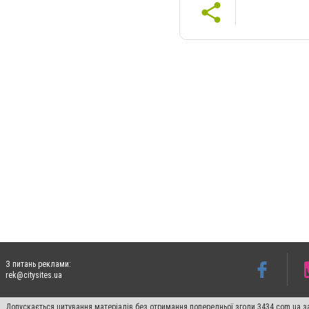
З питань реклами:
rek@citysites.ua
Допускається цитування матеріалів без отримання попередньої згоди 3434.com.ua за