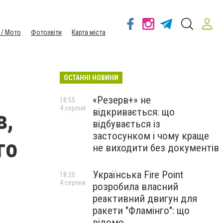
 / Мото
Фотозвіти
Карта міста
ОСТАННІ НОВИНИ
«Резерв+» не
18:55
4 серпня
відкривається: що
в,
відбувається із
застосунком і чому краще
го
не виходити без документів
Українська Fire Point
18:20
4 серпня
розробила власний
реактивний двигун для
ракети "Фламінго": що
відомо