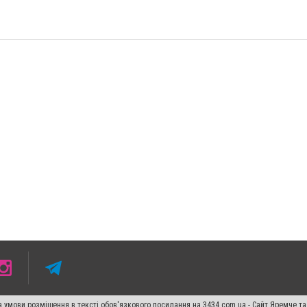
 умови розміщення в тексті обов'язкового посилання на 3434.com.ua - Сайт Яремче та