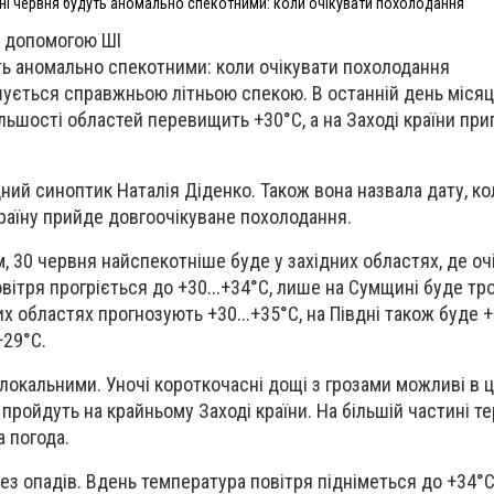
дні червня будуть аномально спекотними: коли очікувати похолодання
 допомогою ШІ
ть аномально спекотними: коли очікувати похолодання
шується справжньою літньою спекою. В останній день міся
ільшості областей перевищить +30°С, а на Заході країни пр
ний синоптик Наталія Діденко. Також вона назвала дату, ко
країну прийде довгоочікуване похолодання.
, 30 червня найспекотніше буде у західних областях, де оч
повітря прогріється до +30...+34°С, лише на Сумщині буде тр
х областях прогнозують +30...+35°С, на Півдні також буде +3
+29°С.
 локальними. Уночі короткочасні дощі з грозами можливі в 
 пройдуть на крайньому Заході країни. На більшій частині те
а погода.
ез опадів. Вдень температура повітря підніметься до +34°С