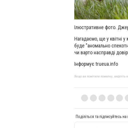
Ілюстративне фото. Дже
Нагадаємо, ще у квітні у
буде "аномально спекотн
чи варто насправді дові
Інформує trueua.info
Якщо ви помітили помилку, виділіть нео
Поділіться та підписуйтесь на