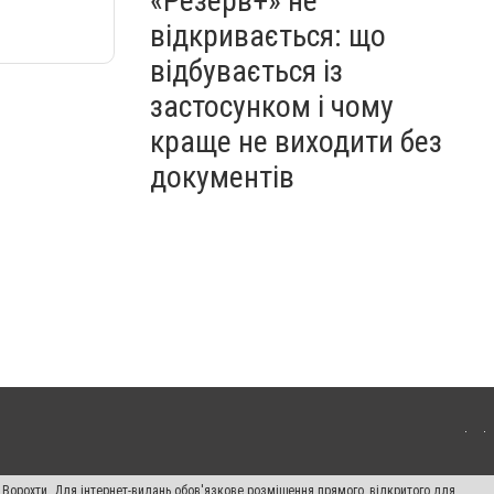
«Резерв+» не
відкривається: що
відбувається із
застосунком і чому
краще не виходити без
документів
 Ворохти. Для інтернет-видань обов'язкове розміщення прямого, відкритого для