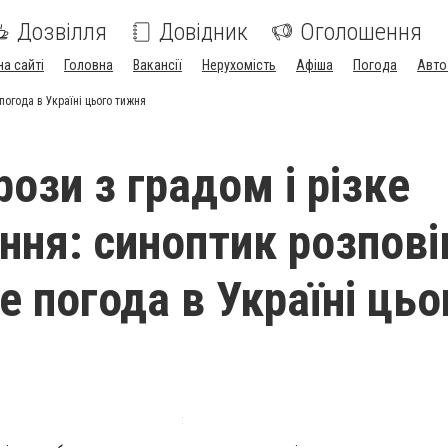
Дозвілля
Довідник
Оголошення
на сайті
Головна
Вакансії
Нерухомість
Афіша
Погода
Авто
погода в Україні цього тижня
рози з градом і різке
ння: синоптик розпові
е погода в Україні цьо