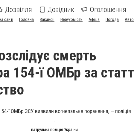
Дозвілля
Довідник
Оголошення
на сайті
Головна
Вакансії
Нерухомість
Афіша
Погода
Авто
розслідує смерть
а 154-ї ОМБр за стат
ство
54-ї ОМБр ЗСУ виявили вогнепальне поранення, — поліція
патрульна поліція України