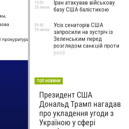
Іран атакував військову
10:00
29 липня
базу США балістикою
Усіх сенаторів США
09:40
29 липня
запросили на зустріч із
Зеленським перед
розглядом санкцій проти
росії
ТОП НОВИНИ
Президент США
Дональд Трамп нагадав
про укладення угоди з
Україною у сфері