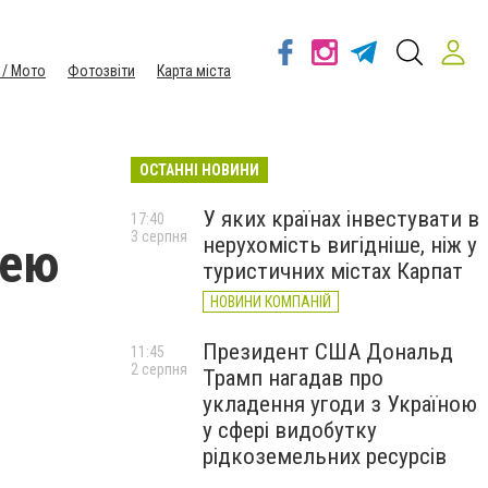
 / Мото
Фотозвіти
Карта міста
ОСТАННІ НОВИНИ
У яких країнах інвестувати в
17:40
3 серпня
нерухомість вигідніше, ніж у
тею
туристичних містах Карпат
НОВИНИ КОМПАНІЙ
Президент США Дональд
11:45
2 серпня
Трамп нагадав про
укладення угоди з Україною
у сфері видобутку
рідкоземельних ресурсів