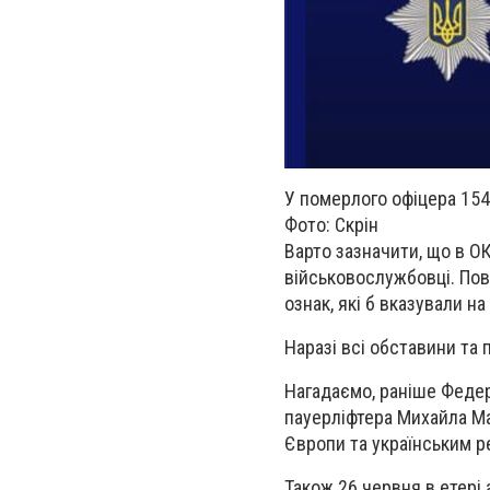
У померлого офіцера 15
Фото: Скрін
Варто зазначити, що в О
військовослужбовці. Пов
ознак, які б вказували н
Наразі всі обставини та
Нагадаємо, раніше Федер
пауерліфтера Михайла Ма
Європи та українським 
Також 26 червня в етері