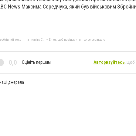
BC News Максима Середчука, який був військовим Збройни
бхідний текст і натисніть Ctrl + Enter, щоб повідомити про це редакцію
0,0
Оцініть першим
Авторизуйтесь
, щоб
 наші джерела