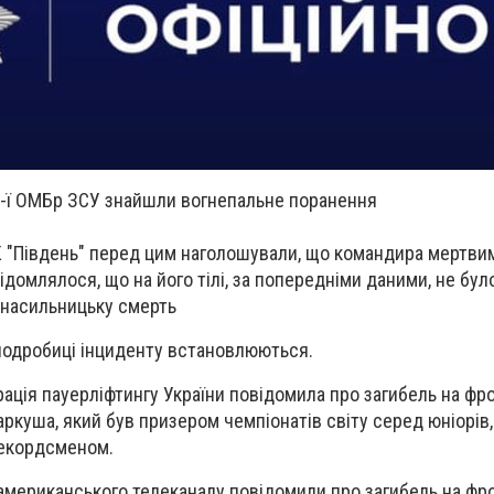
4-ї ОМБр ЗСУ знайшли вогнепальне поранення
К "Південь" перед цим наголошували, що командира мертв
ідомлялося, що на його тілі, за попередніми даними, не бу
а насильницьку смерть
 подробиці інциденту встановлюються.
ація пауерліфтингу України повідомила про загибель на фро
ркуша, який був призером чемпіонатів світу серед юніорів
рекордсменом.
 американського телеканалу повідомили про загибель на фр