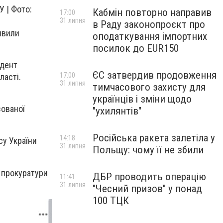
У | Фото:
Кабмін повторно направив
17:00
31 липня
в Раду законопроєкт про
явили
оподаткування імпортних
посилок до EUR150
идент
ЄС затвердив продовження
17:00
ласті.
31 липня
тимчасового захисту для
українців і зміни щодо
зованої
"ухилянтів"
Російська ракета залетіла у
14:18
су України
31 липня
Польщу: чому її не збили
ї прокуратури
ДБР проводить операцію
11:41
31 липня
"Чесний призов" у понад
100 ТЦК