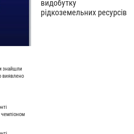
видобутку
рідкоземельних ресурсів
им знайшли
ло виявлено
нті
, чемпіоном
онті