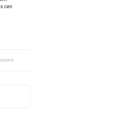
х сил
 оцінити