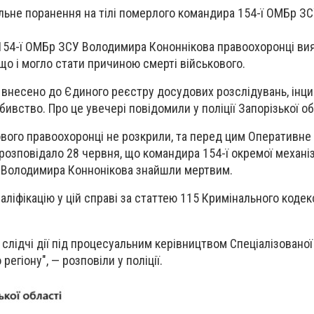
льне поранення на тілі померлого командира 154-ї ОМБр ЗС
154-ї ОМБр ЗСУ Володимира Кононнікова правоохоронці ви
що і могло стати причиною смерті військового.
 внесено до Єдиного реєстру досудових розслідувань, інц
ивство. Про це увечері повідомили у поліції Запорізької об
кового правоохоронці не розкрили, та перед цим Оперативне
розповідало 28 червня, що командира 154-ї окремої механі
 Володимира Коннонікова знайшли мертвим.
ліфікацію у цій справі за статтею 115 Кримінального кодек
 слідчі дії під процесуальним керівництвом Спеціалізовано
регіону", — розповіли у поліції.