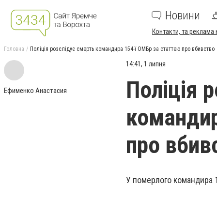
Новини
Контакти, та реклама 
Головна
Поліція розслідує смерть командира 154-ї ОМБр за статтею про вбивство
14:41, 1 липня
Поліція 
Ефименко Анастасия
командир
про вбив
У померлого командира 1