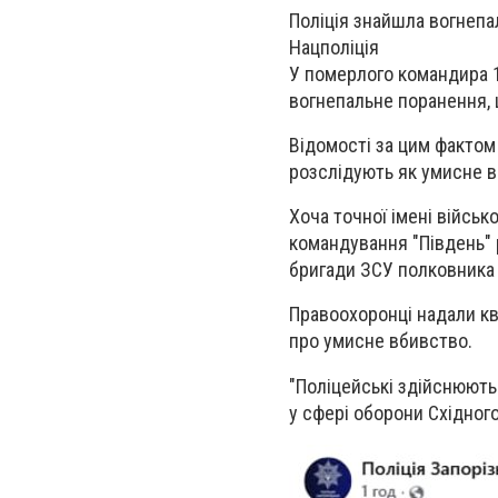
Поліція знайшла вогнепа
Нацполіція
У померлого командира 
вогнепальне поранення, 
Відомості за цим фактом
розслідують як умисне вб
Хоча точної імені війсь
командування "Південь" 
бригади ЗСУ полковника
Правоохоронці надали ква
про умисне вбивство.
"Поліцейські здійснюють
у сфері оборони Східного 