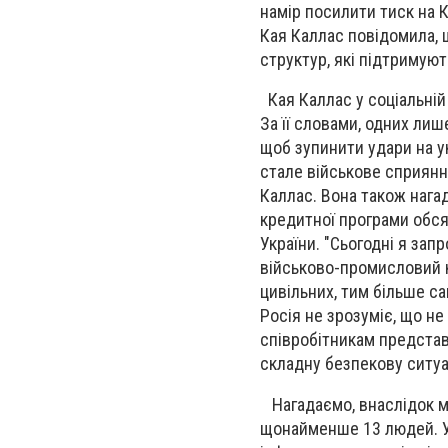
намір посилити тиск на 
Кая Каллас повідомила,
структур, які підтримуют
Кая Каллас у соціальній 
За її словами, одних ли
щоб зупинити удари на ук
стале військове сприянн
Каллас. Вона також нага
кредитної програми обся
України. "Сьогодні я зап
військово-промисловий ко
цивільних, тим більше с
Росія не зрозуміє, що не
співробітникам представ
складну безпекову ситуа
Нагадаємо, внаслідок мас
щонайменше 13 людей. У 