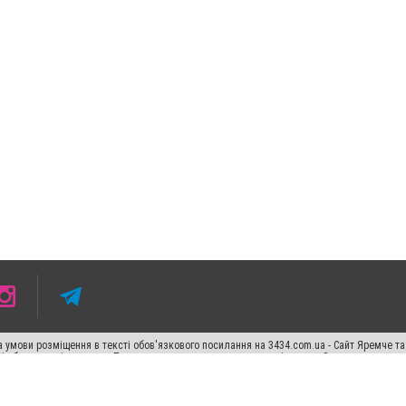
 умови розміщення в тексті обов'язкового посилання на 3434.com.ua - Сайт Яремче та
сті або в якості джерела. Порушення виняткових прав переслідується Законом.
ський спецпроєкт", "Політичні новини", "Пресреліз", "PR", "Офіційно", "Політична рек