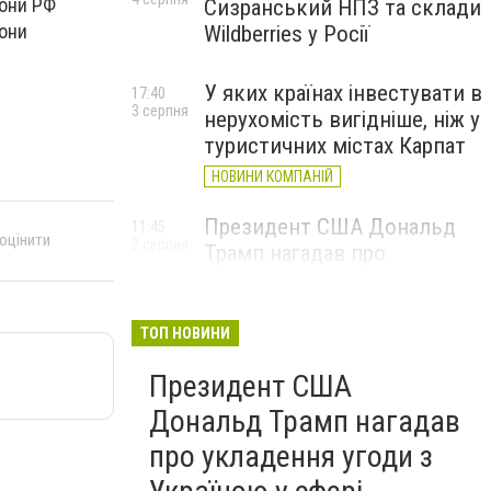
рони РФ
Сизранський НПЗ та склади
рони
Wildberries у Росії
У яких країнах інвестувати в
17:40
3 серпня
нерухомість вигідніше, ніж у
туристичних містах Карпат
НОВИНИ КОМПАНІЙ
Президент США Дональд
11:45
 оцінити
2 серпня
Трамп нагадав про
укладення угоди з Україною
у сфері видобутку
рідкоземельних ресурсів
ТОП НОВИНИ
Президент США
Дональд Трамп нагадав
про укладення угоди з