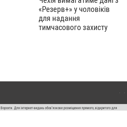
Чехія вимагатиме дані з
«Резерв+» у чоловіків
для надання
тимчасового захисту
 Ворохти. Для інтернет-видань обов'язкове розміщення прямого, відкритого для
лама" публікуються на правах реклами.