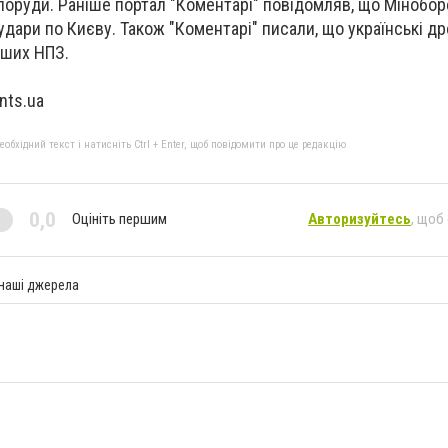
споруди. Раніше портал "Коментарі" повідомляв, що Мінобо
удари по Києву. Також "Коментарі" писали, що українські д
ьших НПЗ.
nts.ua
бхідний текст і натисніть Ctrl + Enter, щоб повідомити про це редакцію
0,0
Оцініть першим
Авторизуйтесь
, щоб
 наші джерела