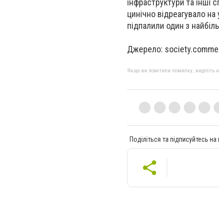
інфраструктури та інші 
цинічно відреагувало на 
підпалили один з найбіл
Джерело: society.comme
Якщо ви помітили помилку, виділіть нео
Поділіться та підписуйтесь на