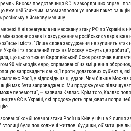
Кремль. Висока представниця ЄС із закордонних справ і пол
 що вже найближчим часом запропонує новий пакет санкцій
ь російську військову машину.
мережі X відреагувала на масовану атаку РФ по Україні в ні
ше міжнародних заяв із засудженням російських ударів вже 
раїнські міста. "Лише слова засудження не зупинять атак н
я Україні та посилений тиск на Москву можуть це зробити",
дала, що цього тижня Європейський Союз розпочав виплати
гом 90 мільярдів євро, спрямованої на зміцнення обороноз
ропоную запровадити санкції проти додаткових суб’єктів, як
мплекс Росії, у відповідь на ці удари. Чим більше Москва 
анкцій має бути запроваджено. Ми продовжуємо підвищувати
 може перемогти", — заявила Каллас. Крім того, Каллас под
ництва ЄС в Україні, які продовжують працювати попри неб
цію.
ованої комбінованої атаки Росії на Київ у ніч на 2 липня з
столиці були пошкоджені житлові будинки, об'єкти цивіль