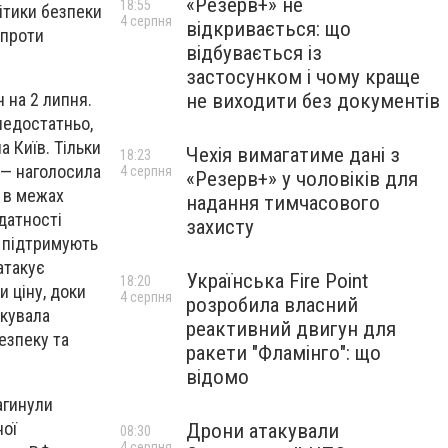
«Резерв+» не
18:55
ітики безпеки
4 серпня
відкривається: що
 проти
відбувається із
застосунком і чому краще
не виходити без документів
ч на 2 липня.
недостатньо,
а Київ. Тільки
Чехія вимагатиме дані з
18:23
 — наголосила
4 серпня
«Резерв+» у чоловіків для
 в межах
надання тимчасового
датності
захисту
і підтримують
атакує
Українська Fire Point
18:20
 ціну, доки
4 серпня
розробила власний
якувала
реактивний двигун для
езпеку та
ракети "Фламінго": що
відомо
агинули
ної
Дрони атакували
08:30
4 серпня