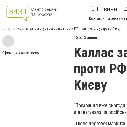
Новини
Контакти, та реклама 
Головна
Каллас запропонує нові санкції проти РФ після нічного удару по Києву
15:55, 3 липня
Каллас за
Ефименко Анастасия
проти РФ 
Києву
"Покарання вже сьогодні
відреагувала на російськ
Після чергової масштабн