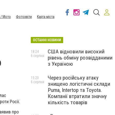
 / Мото
Фотозвіти
Карта міста
ОСТАННІ НОВИНИ
США відновили високий
18:24
6 серпня
рівень обміну розвідданими
о
з Україною
Через російську атаку
15:20
6 серпня
знищено логістичні склади
Puma, Intertop та Toyota.
ллас
Компанії втратили значну
роти Росії.
кількість товарів
заявив про