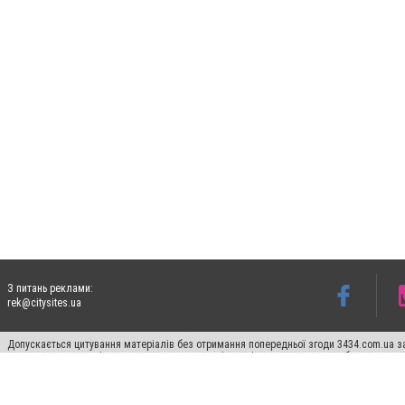
З питань реклами:
rek@citysites.ua
Допускається цитування матеріалів без отримання попередньої згоди 3434.com.ua за
пошукових систем гіперпосилання на цитовані статті не нижче другого абзацу в тек
Матеріали з плашками "Новини компаній", "Промо", "Партнерський матеріал", "Партнер