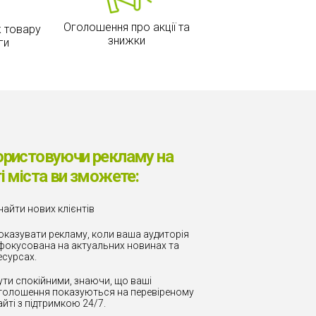
Оголошення про акції та
 товару
знижки
ги
ористовуючи рекламу на
і міста ви зможете:
найти нових клієнтів
оказувати рекламу, коли ваша аудиторія
фокусована на актуальних новинах та
есурсах.
ути спокійними, знаючи, що ваші
голошення показуються на перевіреному
айті з підтримкою 24/7.