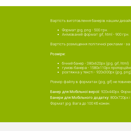
Вартість виготовлення банерів нашим дизай
Формат jpg, png - 500 грн.
Анімований формат gif, html - 900 грн.
Вартість розміщення політичної реклами - за
Розміри:
бічний банер - 380x620px (jpg, gif, html)
гумові банера - 1580х110px пропорційн
розтяжка у тексті - 920х300рх (jpg, png
Розмір файлу в форматах (jpg, gif) не повин
Банер для Мобільної версії:
920x440px. Формат
Банери для Мобільного додатку:
800х720px і
Формат jpg. Вага до 100 Кб кожен.