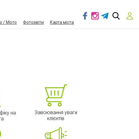
о / Мото
Фотозвіти
Карта міста
Завоювання уваги
фіку на
клієнтів
та