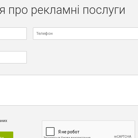
я про рекламні послуги
аних
ти