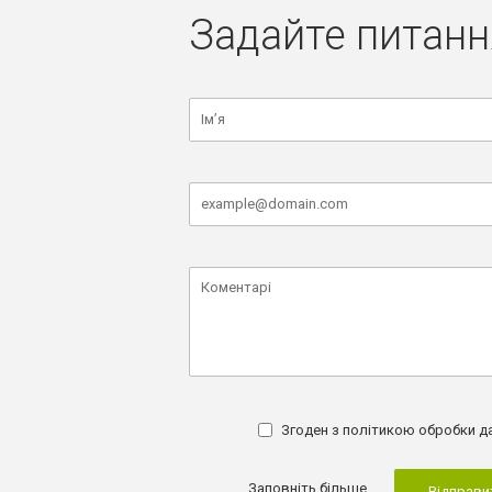
Задайте питанн
Згоден з
політикою обробки д
Заповніть більше
Відправи