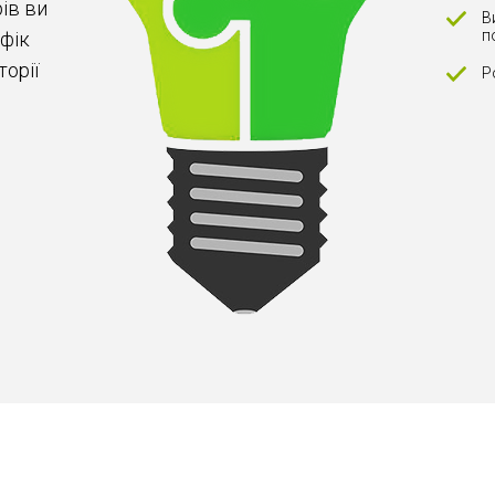
ів ви
В
п
фік
торії
Р