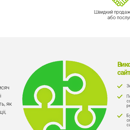
Швидкий продаж
або послу
Вик
сайт
З
исяч
і
П
с
ь, як
р
ії,
Б
о
с