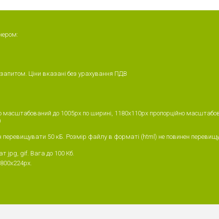
нером:
 запитом. Ціни вказані без урахування ПДВ
о масштабований до 1005px по ширині, 1180х110px пропорційно масштабовани
)
ен перевищувати 50 кБ. Розмір файлу в форматі (html) не повинен перевищ
 jpg, gif. Вага до 100 Кб.
 800х224px.