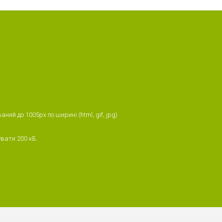
й до 1005px по ширині (html, gif, jpg)
увати 200 кБ.