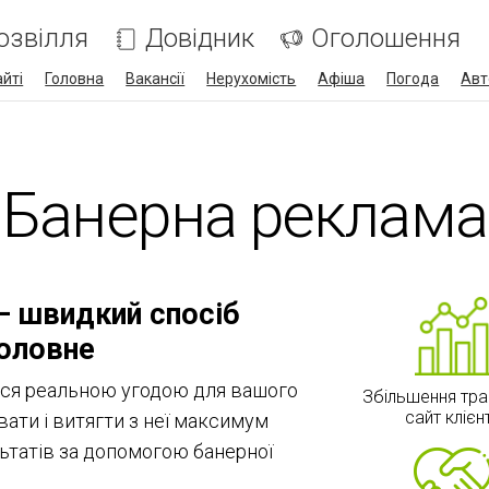
озвілля
Довідник
Оголошення
айті
Головна
Вакансії
Нерухомість
Афіша
Погода
Авт
Банерна реклама
 — швидкий спосіб
головне
ся реальною угодою для вашого
Збільшення тра
сайт клієн
увати і витягти з неї максимум
льтатів за допомогою банерної