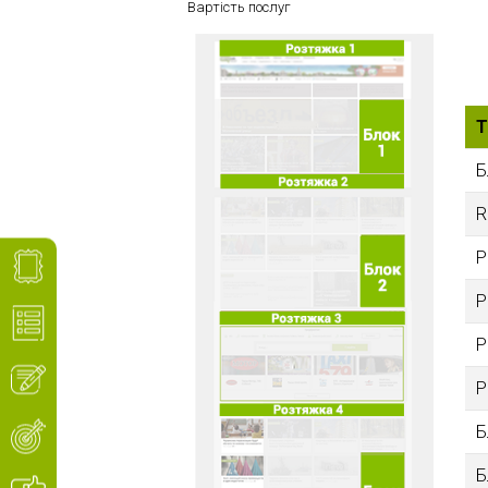
Вартість послуг
Т
Б
R
Р
Р
Р
Р
Б
Б