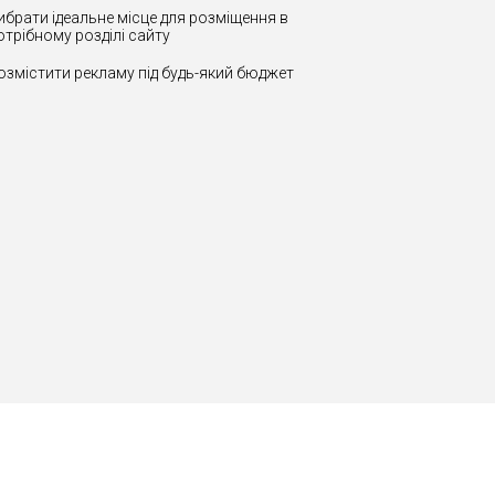
ибрати ідеальне місце для розміщення в
отрібному розділі сайту
озмістити рекламу під будь-який бюджет