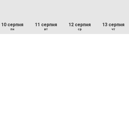
10 серпня
11 серпня
12 серпня
13 серпня
пн
вт
ср
чт