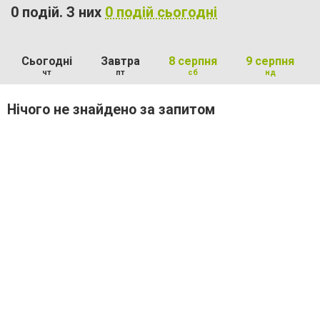
0 подій. З них
0 подій сьогодні
Сьогодні
Завтра
8 серпня
9 серпня
чт
пт
сб
нд
Нічого не знайдено за запитом