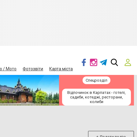
о / Мото
Фотозвіти
Карта міста
Спецрозділ
Відпочинок в Карпатах - готелі,
садиби, котеджі, ресторани,
колиби
+ Додати подію