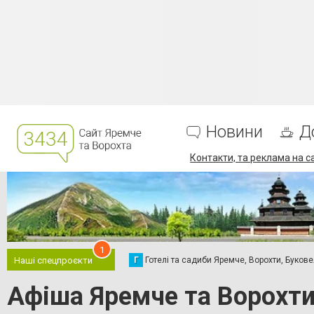
Новини
Д
Контакти, та реклама на с
1
Г
Готелі та садиби Яремче, Ворохти, Буков
Наші спецпроєкти
Афіша Яремче та Ворохти 