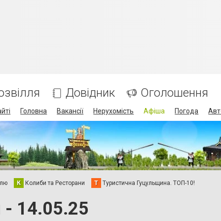
озвілля
Довідник
Оголошення
айті
Головна
Вакансії
Нерухомість
Афіша
Погода
Авт
елю
К
Колиби та Ресторани
Т
Туристична Гуцульщина. ТОП-10!
- 14.05.25