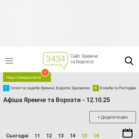
1
Наші спецпроєкти
Г
Готелі та садиби Яремче, Ворохти, Буковелю
К
Колиби та Ресторани
Афіша Яремче та Ворохти - 12.10.25
+ Додати подію
Сьогодні
11
12
13
14
15
16