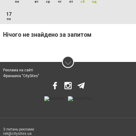
пн
вт
ср
чт
пт
сб
нд
17
пн
Нічого не знайдено за запитом
Реклама на сайті
Франшиза "CitySites"
З питань реклами:
rek@citysites.ua