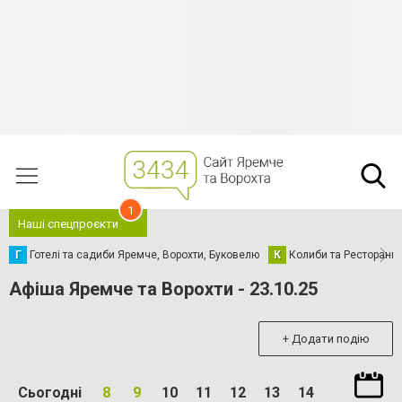
1
Наші спецпроєкти
Г
Готелі та садиби Яремче, Ворохти, Буковелю
К
Колиби та Ресторани
Афіша Яремче та Ворохти - 23.10.25
+ Додати подію
Сьогодні
8
9
10
11
12
13
14