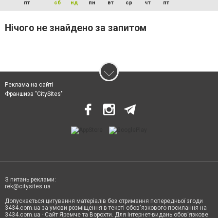
пт
сб
нд
пн
вт
ср
чт
пт
Нічого не знайдено за запитом
Реклама на сайті
Франшиза "CitySites"
З питань реклами:
rek@citysites.ua
Допускається цитування матеріалів без отримання попередньої згоди
3434.com.ua за умови розміщення в тексті обов'язкового посилання на
3434.com.ua - Сайт Яремче та Ворохти. Для інтернет-видань обов'язкове