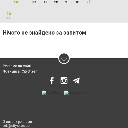
нд
пн
вт
ср
чт
пт
сб
16
нд
Нічого не знайдено за запитом
Реклама на сайті
Франшиза "CitySites"
З питань реклами:
rek@citysites.ua