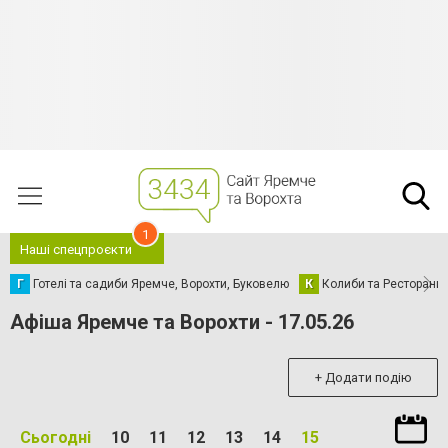
1
Наші спецпроєкти
Г
Готелі та садиби Яремче, Ворохти, Буковелю
К
Колиби та Ресторани
Афіша Яремче та Ворохти - 17.05.26
+ Додати подію
Сьогодні
10
11
12
13
14
15