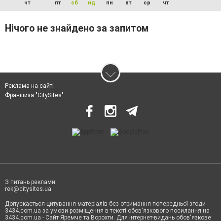
чт
пт
сб
нд
пн
вт
ср
чт
Нічого не знайдено за запитом
Реклама на сайті
Франшиза "CitySites"
З питань реклами:
rek@citysites.ua
Допускається цитування матеріалів без отримання попередньої згоди
3434.com.ua за умови розміщення в тексті обов'язкового посилання на
3434.com.ua - Сайт Яремче та Ворохти. Для інтернет-видань обов'язкове