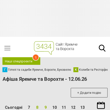
1
Наші спецпроєкти
Г
Готелі та садиби Яремче, Ворохти, Буковелю
К
Колиби та Ресторани
Афіша Яремче та Ворохти - 12.06.26
+ Додати подію
Сьогодні
7
8
9
10
11
12
13