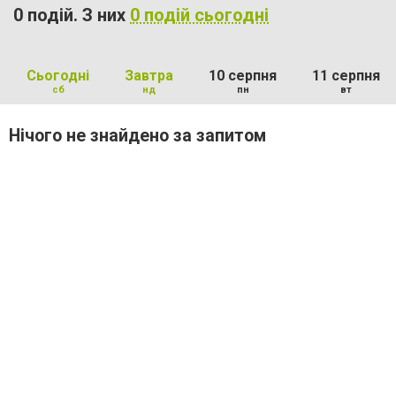
0 подій. З них
0 подій сьогодні
Сьогодні
Завтра
10 серпня
11 серпня
сб
нд
пн
вт
Нічого не знайдено за запитом