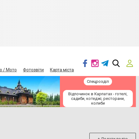
о / Мото
Фотозвіти
Карта міста
Спецрозділ
Відпочинок в Карпатах - готелі,
садиби, котеджі, ресторани,
колиби
+ Додати подію