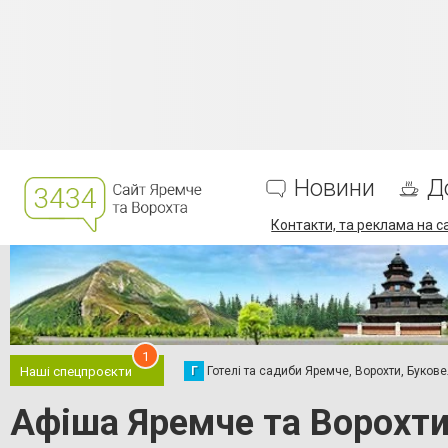
Новини
Д
Контакти, та реклама на с
1
Г
Готелі та садиби Яремче, Ворохти, Буков
Наші спецпроєкти
Афіша Яремче та Ворохти 