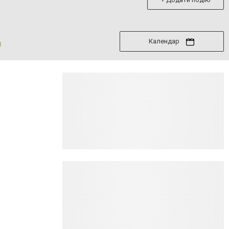
Календар
я