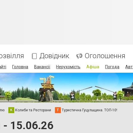
озвілля
Довідник
Оголошення
айті
Головна
Вакансії
Нерухомість
Афіша
Погода
Авт
елю
К
Колиби та Ресторани
Т
Туристична Гуцульщина. ТОП-10!
- 15.06.26