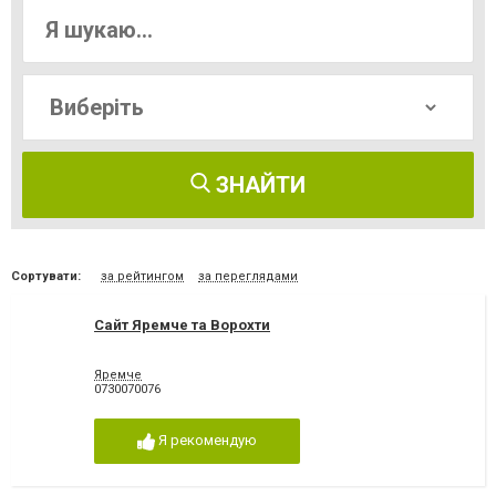
ЗНАЙТИ
Сортувати:
за рейтингом
за переглядами
Cайт Яремче та Ворохти
Яремче
0730070076
Я рекомендую