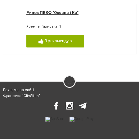
Ринок ПВКФ "Оксана і Ко”
Яремче, Галицька, 1
Я рекомендую
Реклама на сайті
Франшиза "CitySites"