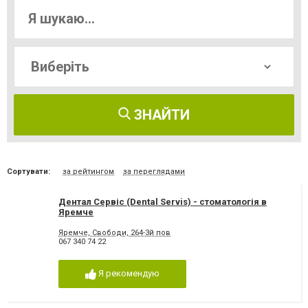
ЗНАЙТИ
Сортувати:
за рейтингом
за переглядами
Дентал Сервіс (Dental Servis) - стоматологія в
Яремче
Яремче, Свободи, 264-3й пов
067 340 74 22
Я рекомендую