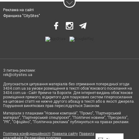
Реклама на сайті
Франшиза "CitySites"
З питань реклами:
rek@citysites.ua
Допускається цитування матеріалів без отримання попередньої згоди
3434.com.ua за умови розміщення в тексті обов'язкового посилання на
3434.com.ua - Сайт Яремче та Ворохти. Для інтернет-видань обов'язкове
розміщення прямого, відкритого для пошукових систем гіперпосилання
на цитовані статті не нижче другого абзацу в тексті або в якості джерела.
Порушення виняткових прав переслідується Законом.
Матеріали з плашками "Новини компаній", "Промо", "Партнерський
матеріал", "Партнерський спецпроєкт", "Політичні новини", "Пресреліз",
"PR", "Офіційно", "Політична реклама" публікуються на правах реклами.
Політика конфіденційності
Правила сайту
Правила
класифайд
Редакційна політика