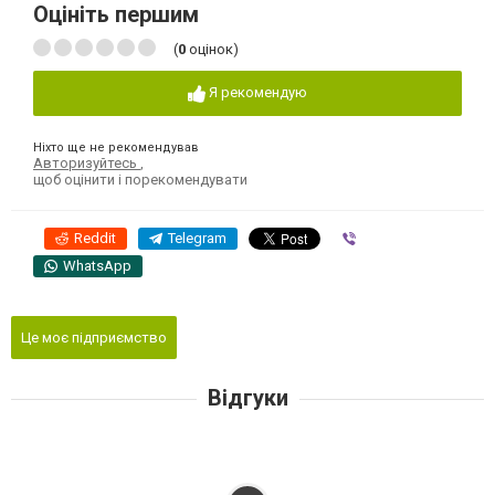
Оцініть першим
(
0
оцінок)
Я рекомендую
Ніхто ще не рекомендував
Авторизуйтесь
,
щоб оцінити і порекомендувати
Reddit
Telegram
Viber
WhatsApp
Це моє підприємство
Відгуки