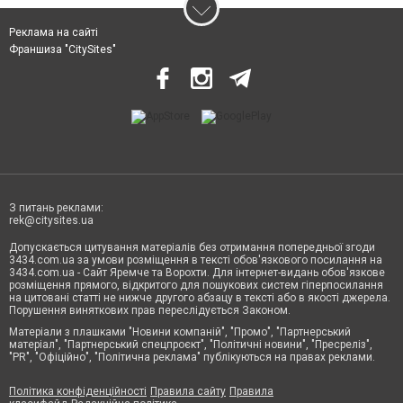
Реклама на сайті
Франшиза "CitySites"
З питань реклами:
rek@citysites.ua
Допускається цитування матеріалів без отримання попередньої згоди
3434.com.ua за умови розміщення в тексті обов'язкового посилання на
3434.com.ua - Сайт Яремче та Ворохти. Для інтернет-видань обов'язкове
розміщення прямого, відкритого для пошукових систем гіперпосилання
на цитовані статті не нижче другого абзацу в тексті або в якості джерела.
Порушення виняткових прав переслідується Законом.
Матеріали з плашками "Новини компаній", "Промо", "Партнерський
матеріал", "Партнерський спецпроєкт", "Політичні новини", "Пресреліз",
"PR", "Офіційно", "Політична реклама" публікуються на правах реклами.
Політика конфіденційності
Правила сайту
Правила