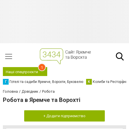
1
Наші спецпроєкти
Г
Готелі та садиби Яремче, Ворохти, Буковелю
К
Колиби та Ресторани
Головна
Довідник
Робота
Робота в Яремче та Ворохті
+ Додати підприємство