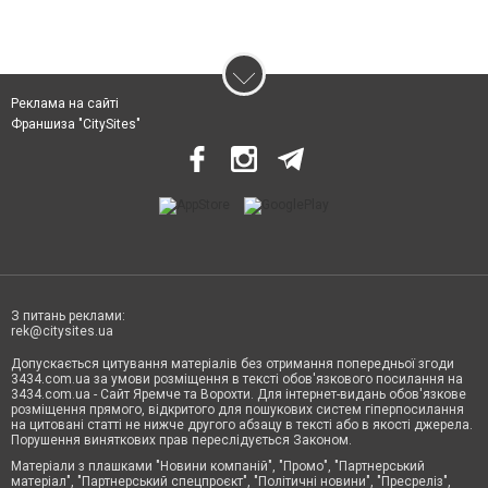
Реклама на сайті
Франшиза "CitySites"
З питань реклами:
rek@citysites.ua
Допускається цитування матеріалів без отримання попередньої згоди
3434.com.ua за умови розміщення в тексті обов'язкового посилання на
3434.com.ua - Сайт Яремче та Ворохти. Для інтернет-видань обов'язкове
розміщення прямого, відкритого для пошукових систем гіперпосилання
на цитовані статті не нижче другого абзацу в тексті або в якості джерела.
Порушення виняткових прав переслідується Законом.
Матеріали з плашками "Новини компаній", "Промо", "Партнерський
матеріал", "Партнерський спецпроєкт", "Політичні новини", "Пресреліз",