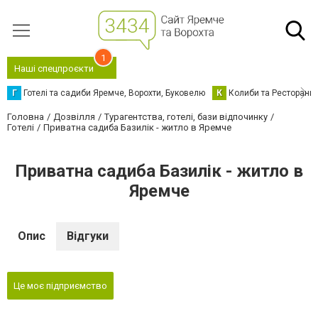
1
Наші спецпроєкти
Г
Готелі та садиби Яремче, Ворохти, Буковелю
К
Колиби та Ресторани
Головна
Дозвілля
Турагентства, готелі, бази відпочинку
Готелі
Приватна садиба Базилік - житло в Яремче
Приватна садиба Базилік - житло в
Яремче
Опис
Відгуки
Це моє підприємство