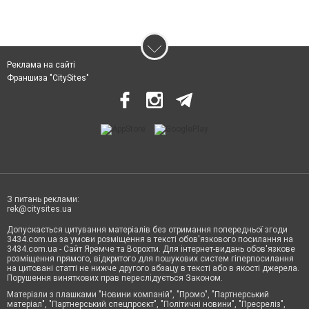
Реклама на сайті
Франшиза "CitySites"
З питань реклами:
rek@citysites.ua
Допускається цитування матеріалів без отримання попередньої згоди
3434.com.ua за умови розміщення в тексті обов'язкового посилання на
3434.com.ua - Сайт Яремче та Ворохти. Для інтернет-видань обов'язкове
розміщення прямого, відкритого для пошукових систем гіперпосилання
на цитовані статті не нижче другого абзацу в тексті або в якості джерела.
Порушення виняткових прав переслідується Законом.
Матеріали з плашками "Новини компаній", "Промо", "Партнерський
матеріал", "Партнерський спецпроєкт", "Політичні новини", "Пресреліз",