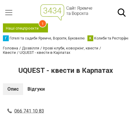
1
Наші спецпроєкти
Г
Готелі та садиби Яремче, Ворохти, Буковелю
К
Колиби та Ресторани
Головна
Дозвілля
Ігрові клуби, коворкінг, квести
Квести
UQUEST - квести в Карпатах
UQUEST - квести в Карпатах
Опис
Відгуки
066 741 10 83