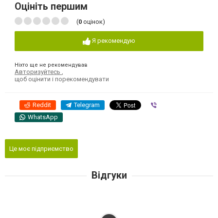
Оцініть першим
(
0
оцінок)
Я рекомендую
Ніхто ще не рекомендував
Авторизуйтесь
,
щоб оцінити і порекомендувати
Reddit
Telegram
Viber
WhatsApp
Це моє підприємство
Відгуки