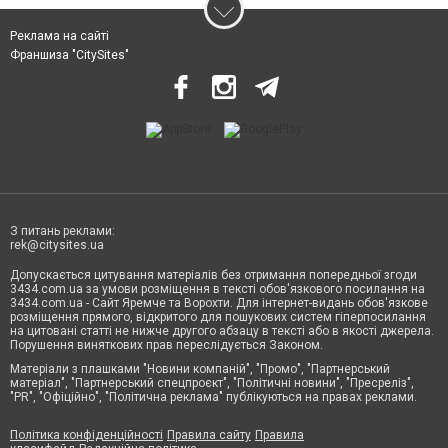
Реклама на сайті
Франшиза "CitySites"
З питань реклами:
rek@citysites.ua
Допускається цитування матеріалів без отримання попередньої згоди
3434.com.ua за умови розміщення в тексті обов'язкового посилання на
3434.com.ua - Сайт Яремче та Ворохти. Для інтернет-видань обов'язкове
розміщення прямого, відкритого для пошукових систем гіперпосилання
на цитовані статті не нижче другого абзацу в тексті або в якості джерела.
Порушення виняткових прав переслідується Законом.
Матеріали з плашками "Новини компаній", "Промо", "Партнерський
матеріал", "Партнерський спецпроєкт", "Політичні новини", "Пресреліз",
"PR", "Офіційно", "Політична реклама" публікуються на правах реклами.
Політика конфіденційності
Правила сайту
Правила