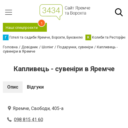
1
Наші спецпроєкти
Г
Готелі та садиби Яремче, Ворохти, Буковелю
К
Колиби та Ресторани
Головна
Довідник
Шопінг
Подарунки, сувеніри
Капливець -
сувеніри в Яремче
Капливець - сувеніри в Яремче
Опис
Відгуки
Яремче, Свободи, 405-а
098 815 41 60