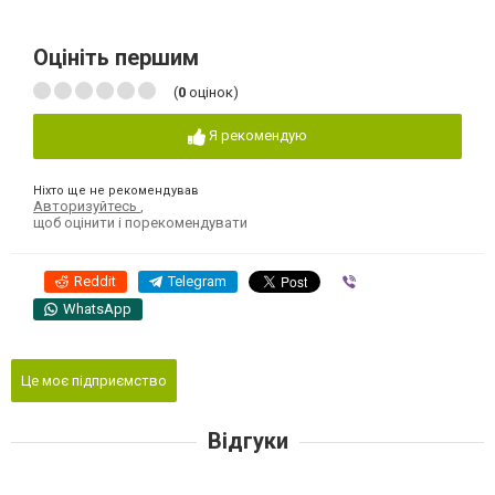
Оцініть першим
(
0
оцінок)
Я рекомендую
Ніхто ще не рекомендував
Авторизуйтесь
,
щоб оцінити і порекомендувати
Reddit
Telegram
Viber
WhatsApp
Це моє підприємство
Відгуки