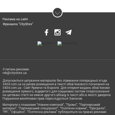
Реклама на сайті
Франшиза "CitySites"
З питань реклами:
rek@citysites.ua
Допускається цитування матеріалів без отримання попередньої згоди
3434.com.ua за умови розміщення в тексті обов'язкового посилання на
3434.com.ua - Сайт Яремче та Ворохти. Для інтернет-видань обов'язкове
розміщення прямого, відкритого для пошукових систем гіперпосилання
на цитовані статті не нижче другого абзацу в тексті або в якості джерела.
Порушення виняткових прав переслідується Законом.
Матеріали з плашками "Новини компаній", "Промо", "Партнерський
матеріал", "Партнерський спецпроєкт", "Політичні новини", "Пресреліз",
"PR", "Офіційно", "Політична реклама" публікуються на правах реклами.